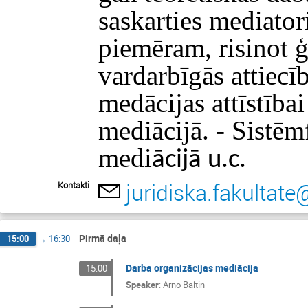
saskarties mediator
piemēram, risinot ģ
vardarbīgās attiecīb
medācijas attīstība
mediācijā. - Sistē
medi
ācijā u.c.
juridiska.fakultate
Kontakti
Pirmā daļa
15:00
→
16:30
Darba organizācijas mediācija
15:00
Speaker
:
Arno Baltin