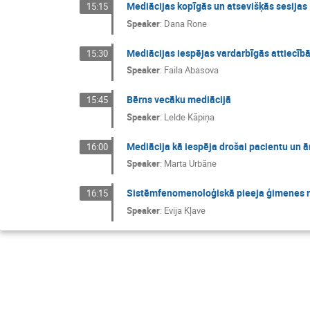
Mediācijas kopīgās un atsevišķās sesijas
15:15
Speaker
:
Dana Rone
Mediācijas iespējas vardarbīgās attiecīb
15:30
Speaker
:
Faila Abasova
Bērns vecāku mediācijā
15:45
Speaker
:
Lelde Kāpiņa
Mediācija kā iespēja drošai pacientu un 
16:00
Speaker
:
Marta Urbāne
Sistēmfenomenoloģiskā pieeja ģimenes 
16:15
Speaker
:
Evija Kļave