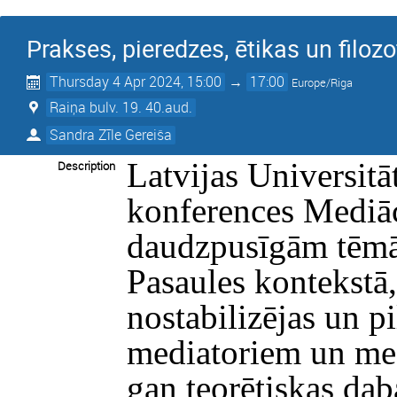
Prakses, pieredzes, ētikas un filoz
Thursday 4 Apr 2024, 15:00
→
17:00
Europe/Riga
Raiņa bulv. 19. 40.aud.
Sandra Zīle Gereiša
Latvijas Universitā
Description
konferences Mediāci
daudzpusīgām tēmām
Pasaules kontekstā
nostabilizējas un p
mediatoriem un med
gan teorētiskas da