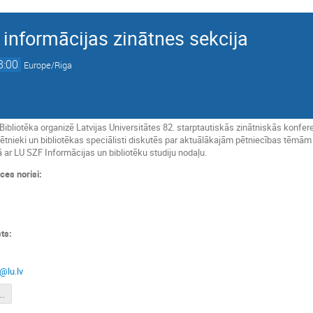
 informācijas zinātnes sekcija
8:00
Europe/Riga
Bibliotēka organizē Latvijas Universitātes 82. starptautiskās zinātniskās konfe
pētnieki un bibliotēkas speciālisti diskutēs par aktuālākajām pētniecības tēmām
ā ar LU SZF Informācijas un bibliotēku studiju nodaļu.
ces norisi:
sts:
š
@lu.lv
a_Bibliotēkzinātnes un informācijas zinātnes sekcija.pdf