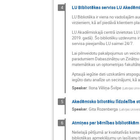
LU Bibliotēkas serviss LU Akadēmi
4
LU Bibliotēka ir viena no vadošajām a
virzieniem, kā arī piedāvā klientiem pl
LU Akadēmiskajā centrā izvietotas LU B
2019. gadā). Šo bibliotēku uzdevums i
servisa pieejamību LU saimei 24/7.
Lai pilnveidotu pakalpojumus un veicinā
paradumiem Dabaszinātņu un Zinātņu māj
matemātikas un optometrijas fakultātes
Aptaujā iegūtie dati uzskatāmi atspog
iegūto datu analīze un secinājumi, kā ar
Speaker
:
Ilona Vēliņa-Švilpe
(
Latvijas Univ
Akadēmisko biliotēku līdzdalība st
5
Speaker
:
Gita Rozenberga
(
Latvijas Univers
Atmiņas par bērnības bibliotēkām
6
Nelielajā pētījumā ar kvalitatīvās kon
bibliotēkas apmeklējumu un lasīšanu b