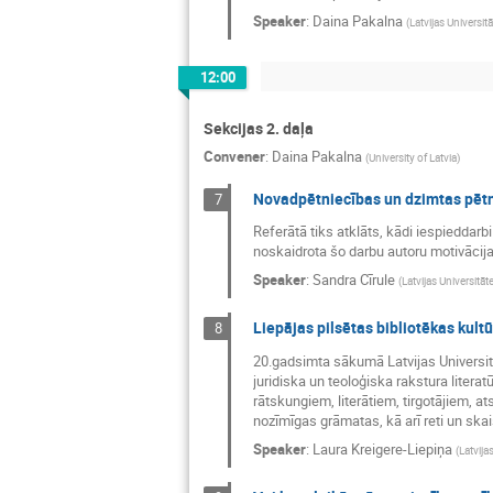
Speaker
:
Daina Pakalna
(
Latvijas Universit
12:00
Sekcijas 2. daļa
Convener
:
Daina Pakalna
(
University of Latvia
)
Novadpētniecības un dzimtas pētn
7
Referātā tiks atklāts, kādi iespieddar
noskaidrota šo darbu autoru motivācija 
Speaker
:
Sandra Cīrule
(
Latvijas Universitāt
Liepājas pilsētas bibliotēkas kult
8
20.gadsimta sākumā Latvijas Universitā
juridiska un teoloģiska rakstura litera
rātskungiem, literātiem, tirgotājiem, a
nozīmīgas grāmatas, kā arī reti un skai
Speaker
:
Laura Kreigere-Liepiņa
(
Latvija