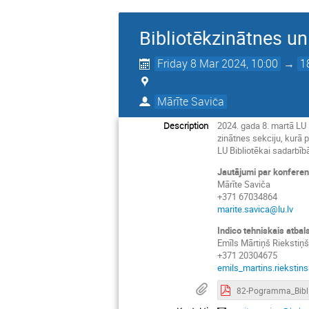
Bibliotēkzinātnes un
Friday 8 Mar 2024, 10:00
→
1
Mārīte Saviča
Description
2024. gada 8. martā LU 
zinātnes sekciju, kurā 
LU Bibliotēkai sadarbīb
Jautājumi par konferen
Mārīte Saviča
+371 67034864
marite.savica@lu.lv
Indico tehniskais atbal
Emīls Mārtiņš Riekstiņ
+371 20304675
emils_martins.riekstins
82-Pogramm