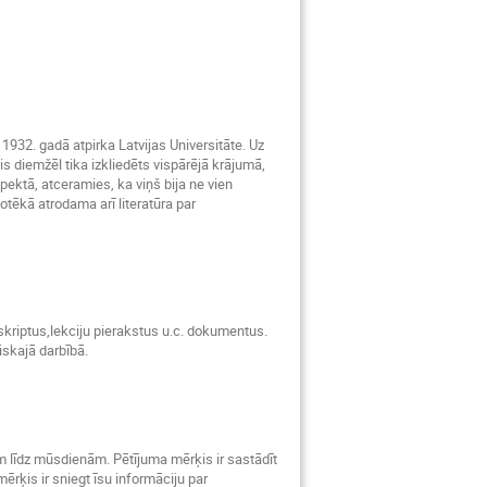
 1932. gadā atpirka Latvijas Universitāte. Uz
s diemžēl tika izkliedēts vispārējā krājumā,
ektā, atceramies, ka viņš bija ne vien
otēkā atrodama arī literatūra par
skriptus,lekciju pierakstus u.c. dokumentus.
iskajā darbībā.
ām līdz mūsdienām. Pētījuma mērķis ir sastādīt
mērķis ir sniegt īsu informāciju par