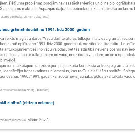
em. Pētījuma problēma: joprojām nav sastādīts vienīgs un pilns bibliogrāfiskais 
s pētījums ir aktuāls Aspazijas daiļrades pētniekiem, kā arī latviešu un krievu 
rsitātes Bibliotēka; LU HZF doktorants
)
atviešu grāmatniecībā no 1991. līdz 2000. gadam
ka veikts maģistra darbā “Vācu daiļliteratūras tulkojumi latviešu grāmatniecībā 
tekstā aplūkot no 1991. līdz 2000. gadam tulkoto vācu daiļliteratūru. Lai arī lat
istīta ar tulkojumiem tieši no vācu valodas, bet tās attīstībā neviens posms nav 
s nedz saistībā ar tulkojumiem no vācu, nedz citām valodām, un tie ir sporādisk
pilnveidē.
ojumiem, tulkotājiem un izdevējiem, tajā skaitā kontekstā ar kopējo grāmatu izde
a, identificējot kopsakarības un iemeslus, kas radījusi tieši šādu realitāti. Sni
aunošanas 1990./1991. gadā tika izdota nevis jaunākā/aktuālākā tulkotā vācu dai
Universitātes Sociālo zinātņu fakultāte
)
skā zinātnē (citizen science)
,
Mārīte Saviča
versitātes Bibliotēka
)