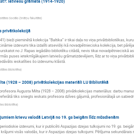
kst?: latviešu grāmata (1914-1920)
rsitātes Sociālo Zinātņu fakultāte
)
privātkolekcijā
bieži pieminētā kolekcija “Baltika” ir tikai daļa no viņa privātbibliotēkas, kuru
nāmie izdevumi tika izdalīti atsevišķi kā novadpētnieciska kolekcija, bet pārējai
rskatot no J. Rapas iegādāto bibliotēku citādā, nevis tikai novadpētnieciskā asp
irmās puses ietekmīgākajiem latviešu grāmatizdevējiem, līdz ar to viņa privātbibli
edāvāts ieskatīties šo izdevumu klāstā.
itātes Bibliotēka
)
ta (1928 – 2008) privātkolekcijas materiāli LU Bibliotēkā
 profesora Augusta Milta (1928 – 2008) privātkolekcijas materiālus: darbu manu
ferātā tiks sniegts ieskats profesora dzīves gājumā, profesionālajā un sabiedr
ātes Bibliotēka
)
ojumiem krievu valodā Latvijā no 19. gs beigām līdz mūsdienām
periodiskie izdevumi, kur ir publicēti Aspazijas dzejas tulkojumi no 19. gs. beig
ti krājumi visās valodās, kur ir Aspazijas dzejas tulkojumi. Pētījuma sekundārais 