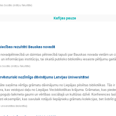
ātes Sociālo zinātņu fakultāte
)
Kafijas pauze
iecības rezultāti Bauskas novadā
bi novadpētniecībā un dzimtas pētniecībā tapuši par Bauskas novada vietām un cil
un informācijas institūciju, tai skaitā publisko bibliotēku iesaiste pētījumu gai
es Sociālo zinātņu fakultāte
)
ūrvēsturiski nozīmīgs dāvinājums Latvijas Universitātei
te saņēma vērtīgu grāmatu dāvinājumu no Liepājas pilsētas bibliotēkas. Tās ir 
tūra, kas veidojusi daļu no Liepājas Vecbibliotēkas krājuma. Grāmatas, kas pieder
tspoguļo laikmeta gaumi un vērtības sociālajā un kultūras dzīvē. Konferences las
sti eksemplāri, kas savulaik rotājuši liepājnieku grāmatu kolekcijas, bet šobrīd g
s Universitātes Bibliotēka
)