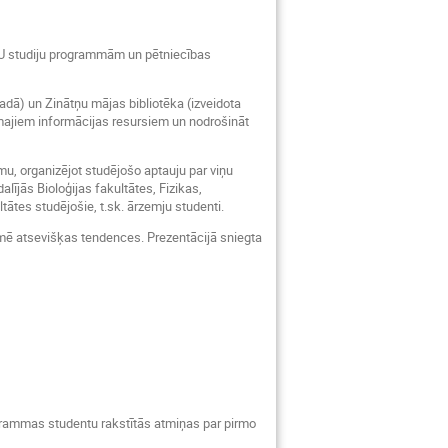
 LU studiju programmām un pētniecības
adā) un Zinātņu mājas bibliotēka (izveidota
majiem informācijas resursiem un nodrošināt
umu, organizējot studējošo aptauju par viņu
ījās Bioloģijas fakultātes, Fizikas,
ātes studējošie, t.sk. ārzemju studenti.
īmē atsevišķas tendences. Prezentācijā sniegta
rogrammas studentu rakstītās atmiņas par pirmo