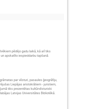
vēkiem pēdējo gadu laikā, kā arī tiks
tā un apskatīto iespieddarbu tapšanā.
grāmatas par vēsturi, pasaules ģeogrāfiju,
ējušas Liepājas aristokrātiem - juristiem,
ījumā tiks prezentētas kultūrvēsturiski
labājas Latvijas Universitātes Bibliotēkā.