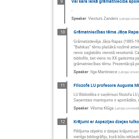
Vai kara laikā grāmatniecība apsī
9
-
Speaker
:
Viesturs Zanders
(
Latvijas Unive
Grāmatniecības tēma Jāņa Rapas 
10
Grāmatizdevēja Jāņa Rapas (1885-1941) 
“Baltikas” tēmu plašākā nozīmē attieci
nevis saglabāts vienotā veselumā. Cau
bibliofils, bet viens no XX gadsimta p
grāmatniecības tēmu. Prezentācijā pi
Speaker
:
Ilga Mantiniece
(
Latvijas Univers
Filozofa LU profesora Augusta Mil
11
LU Bibliotēka ir saņēmusi filozofa LU
Saņemtais mantojums ir apstrādāts, re
Speaker
:
Vēsma Klūga
(
Latvijas Universit
Krājumi ar Aspazijas dzejas tulk
12
Pētījuma objekts ir dzejas krājumi un 
vienīgo bibliogrāfiju, kurā būtu iekļau