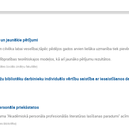
 un jaunākie pētījumi
 cilvēka labai veselībai,tāpēc pēdējos gados arvien lielāka uzmanība tiek pievērs
ībpratības teorētiskajos modeļos, kā arī jaunāko pētījumu rezultātos.
tātes Sociālo zinātņu fakultāte
)
žu bibliotēku darbinieku individuālo vērtību saistība ar iesaistīšanos d
ersonāla priekšstatos
tījuma "Akadēmiskā personāla profesionālās literatūras lasīšanas paradumi" acī
tes Bibliotēka
)