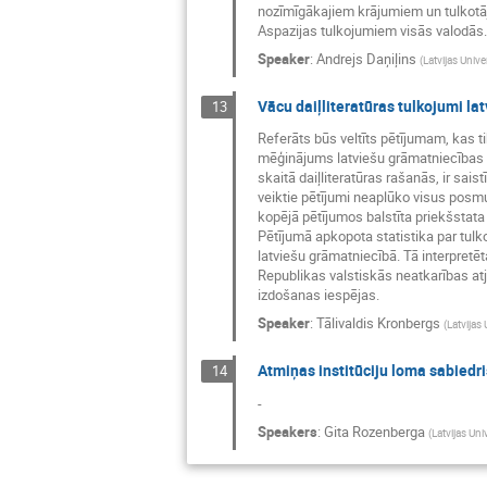
nozīmīgākajiem krājumiem un tulkotāji
Aspazijas tulkojumiem visās valodās.Šī
Speaker
:
Andrejs Daņiļins
(
Latvijas Unive
Vācu daiļliteratūras tulkojumi l
13
Referāts būs veltīts pētījumam, kas ti
mēģinājums latviešu grāmatniecības kon
skaitā daiļliteratūras rašanās, ir sa
veiktie pētījumi neaplūko visus posmu
kopējā pētījumos balstīta priekšstata 
Pētījumā apkopota statistika par tulk
latviešu grāmatniecībā. Tā interpretēt
Republikas valstiskās neatkarības atj
izdošanas iespējas.
Speaker
:
Tālivaldis Kronbergs
(
Latvijas 
Atmiņas institūciju loma sabiedri
14
-
Speakers
:
Gita Rozenberga
(
Latvijas Uni