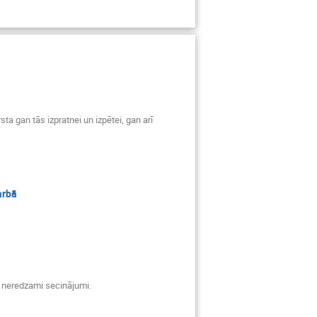
ta gan tās izpratnei un izpētei, gan arī
arbā
m neredzami secinājumi.