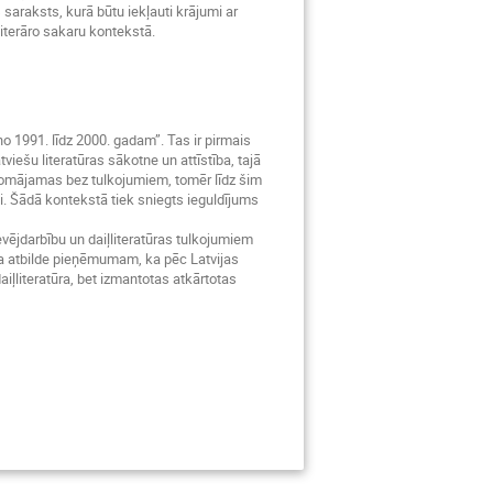
saraksts, kurā būtu iekļauti krājumi ar
literāro sakaru kontekstā.
no 1991. līdz 2000. gadam”. Tas ir pirmais
viešu literatūras sākotne un attīstība, tajā
iedomājamas bez tulkojumiem, tomēr līdz šim
i. Šādā kontekstā tiek sniegts ieguldījums
vējdarbību un daiļliteratūras tulkojumiem
egta atbilde pieņēmumam, ka pēc Latvijas
ļliteratūra, bet izmantotas atkārtotas