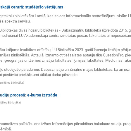
skajā centrā: studējošo vērtējums
ugstskolu bibliotēkām Latvijā, kas sniedz informacionālo nodrošinājumu visām
aša spektra servisu.
ibliotēkas divas nozaru bibliotēkas - Dabaszinātņu bibliotēka (izveidota 2015. g
r nodrošināt LU Akadēmiskajā centrā izvietotās piecas fakultātes ar nepiecieša
tu krājuma kvalitātes attīstību, LU Bibliotēka 2023. gadā īstenoja lietišķo pētīj
as bibliotēkās. Aptaujā, izmantojot tiešsaistes aptauju rīku QuestionPro, piedal
, Ģeogrāfijas un Zemes zinātņu fakultātes, Ķīmijas fakultātes, Medicīnas fakult
uļo studējošo paradumus Dabaszinātņu un Zinātņu mājas bibliotēkās, kā arī iez
ī piedāvāti priekšlikumi tālākai darba pilnveidei.
ersitātes Bibliotēka
)
udiju procesā: e-kursu izstrāde
itātes Bibliotēka
)
tentantalīzes palīdzību analizētas Informācijas pārvaldības bakalaura studiju p
ērnībā.