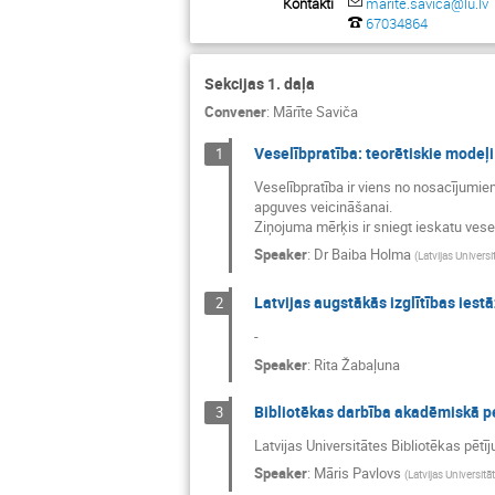
Kontakti
marite.savica@lu.lv
67034864
Sekcijas 1. daļa
Convener
:
Mārīte Saviča
Veselībpratība: teorētiskie modeļi
1
Veselībpratība ir viens no nosacījumiem
apguves veicināšanai.
Ziņojuma mērķis ir sniegt ieskatu vesel
Speaker
:
Dr
Baiba Holma
(
Latvijas Universi
Latvijas augstākās izglītības iestā
2
-
Speaker
:
Rita Žabaļuna
Bibliotēkas darbība akadēmiskā p
3
Latvijas Universitātes Bibliotēkas pē
Speaker
:
Māris Pavlovs
(
Latvijas Universitā