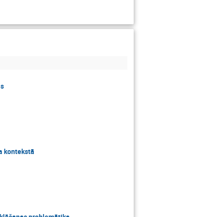
ās
ra kontekstā
eklēšanas problemātika