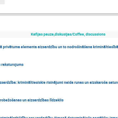
̄jumi_21.03.docx
Kafijas pauze,diskusijas/Coffee, discussions
kā privātuma elementa aizsardzību un to nodrošināšana krimināltiesīb
 raksturojums
sardzība: krimināltiesiskie risinājumi naida runas un aizskaroša satu
erobežošanas un aizsardzības līdzeklis
 kriminālatbildību par vardarbību ģimenē determinējošs apstāklis: izm