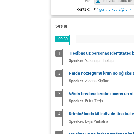
Indivīda tiesību ierobežošanas un aizsardzības krimināltiesiskie un kriminālprocesuālie līdzekļi mūsdienu izaicinājumi, aktualitātes un risina
Kontakti
gunars.kutris@lu.lv
Sesija
09:30
Tiesības uz personas identitātes 
1
Speaker
:
Valentija Liholaja
Naida noziegumu kriminoloģiskais
2
Speaker
:
Aldona Kipāne
Vārda brīvības ierobežošana un aiz
3
Speaker
:
Ēriks Treļs
Kriminālsods kā indivīda tiesību i
4
Speaker
:
Evija Vīnkalna
Fiziskās un psihiskās ciešanas kā
5