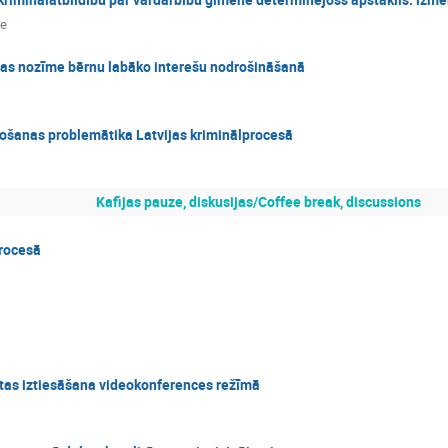
le
ības nozīme bērnu labāko interešu nodrošināšanā
rošanas problemātika Latvijas kriminālprocesā
Kafijas pauze, diskusijas/Coffee break, discussions
procesā
ietas iztiesāšana videokonferences režīmā