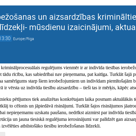
obežošanas un aizsardzības kriminālti
līdzekļi- mūsdienu izaicinājumi, aktua
13:30
Europe/Riga
 kriminālprocesuālais regulējums vienmēr ir ar indivīda tiesības ierobežoj
tādu rīcību, kas sabiedrībai nav pieņemama, pat kaitīga. Turklāt šajā pro
ina samērīgums starp šiem ierobežojumiem un indivīdam piemītošajām br
rā ir vērsta uz indivīda tiesību aizsardzību – tieši tas ir mērķis, kāpēc at
ātnieku pētījumos tiek analizētas konkrētajam laika posmam aktuālākās
atklāj to cēlonis un jāpiedāvā risinājumi. Turklāt šajos risinājumos jāatr
rībai nepieņemamu uzskatu paušanu, nedrīkst aizmirst par indivīda tiesī
etācija un jauna tiesiskā regulējuma ierosinājumi var palīdzēt gan aizsarg
zvēlēties atbilstošāko tiesību ierobežošanas līdzekli.