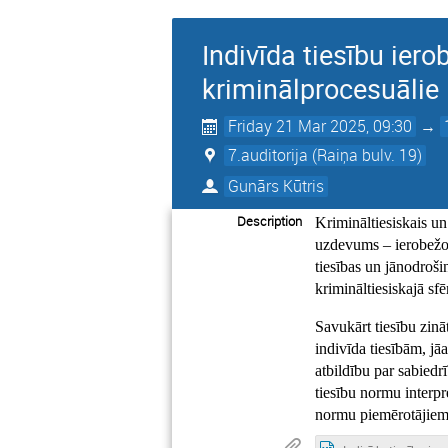
Indivīda tiesību ier
kriminālprocesuālie 
Friday 21 Mar 2025, 09:30
→
7.auditorija (Raiņa bulv. 19)
Gunārs Kūtris
Description
Krimināltiesiskais un
uzdevums – ierobežot 
tiesības un jānodroš
krimināltiesiskajā sfē
Savukārt tiesību zin
indivīda tiesībām, jā
atbildību par sabied
tiesību normu interpr
normu piemērotājiem i