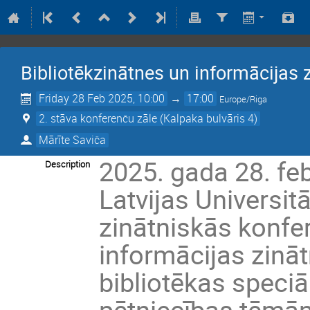
Bibliotēkzinātnes un informācijas 
Friday 28 Feb 2025, 10:00
→
17:00
Europe/Riga
2. stāva konferenču zāle (Kalpaka bulvāris 4)
Mārīte Saviča
2025. gada 28. feb
Description
Latvijas Universit
zinātniskās konfe
informācijas zināt
bibliotēkas speciā
pētniecības tēmām