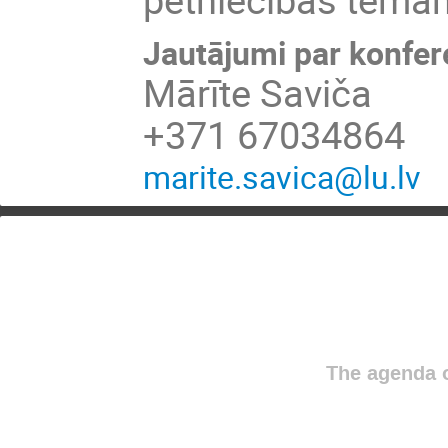
Jautājumi par konfer
Mārīte Saviča
+371 67034864
marite.savica@lu.lv
The agenda o