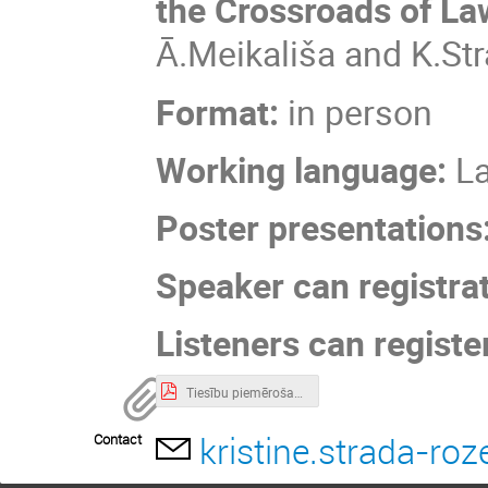
the Crossroads of Law
Ā.Meikališa and K.St
Format:
in person
Working language:
La
Poster presentations
Speaker can registrat
Listeners can register 
Tiesību piemērošanas procesu efektivitāte izaicinājumi un risinājumi Efficiency of Legal Proceedings Challenges and Solutions (2).pdf
kristine.strada-ro
Contact