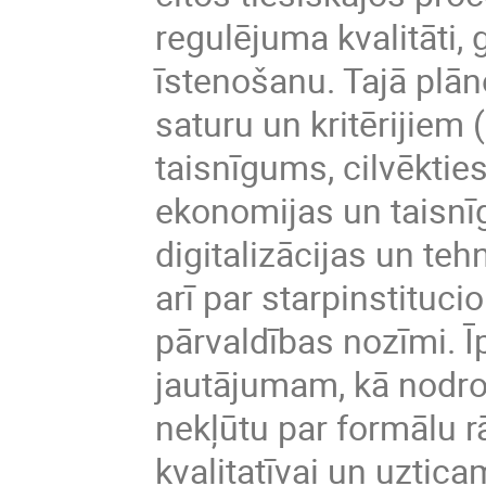
regulējuma kvalitāti, 
īstenošanu. Tajā plāno
saturu un kritērijiem 
taisnīgums, cilvēktie
ekonomijas un taisnīg
digitalizācijas un teh
arī par starpinstituc
pārvaldības nozīmi. Ī
jautājumam, kā nodroš
nekļūtu par formālu r
kvalitatīvai un uztic