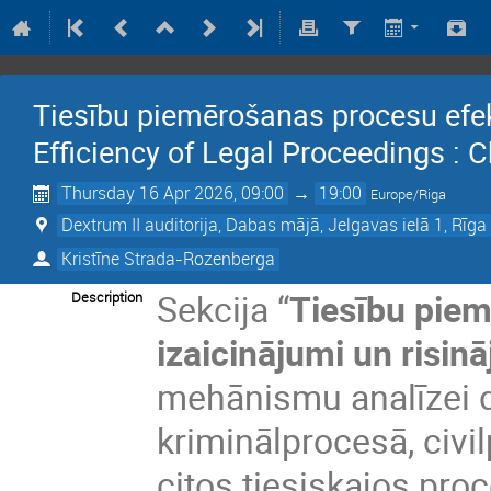
Tiesību piemērošanas procesu efekti
Efficiency of Legal Proceedings : 
Thursday 16 Apr 2026, 09:00
→
19:00
Europe/Riga
Dextrum II auditorija, Dabas mājā, Jelgavas ielā 1, Rīga
Kristīne Strada-Rozenberga
Sekcija “
Tiesību piem
Description
izaicinājumi un risin
mehānismu analīzei d
kriminālprocesā, civi
citos tiesiskajos pro