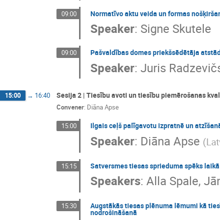
Normatīvo aktu veida un formas nošķiršana 
09:00
Speaker
:
Signe Skutele
Pašvaldības domes priekšsēdētāja atstād
09:00
Speaker
:
Juris Radzevič
Sesija 2 | Tiesību avoti un tiesību piemērošanas kval
15:00
→
16:40
Convener
:
Diāna Apse
Ilgais ceļš palīgavotu izpratnē un atzīšan
15:00
Speaker
:
Diāna Apse
(
Lat
Satversmes tiesas sprieduma spēks laikā
15:15
Speakers
:
Alla Spale
,
Jān
Augstākās tiesas plēnuma lēmumi kā tiesī
15:30
nodrošināšanā