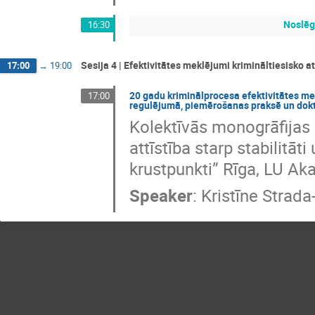
Noslēg
16:30
Sesija 4 | Efektivitātes meklējumi krimināltiesisko 
17:00
→
19:00
20 gadu kriminālprocesa efektivitātes me
17:00
regulējumā, piemērošanas praksē un dokt
Kolektīvās monogrāfijas 
attīstība starp stabilitā
krustpunkti” Rīga, LU Ak
Speaker
:
Kristīne Strad