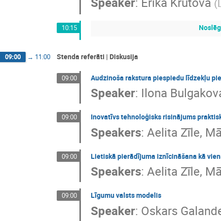
Speaker
:
Ērika Krutova
(
Noslēg
10:15
Stenda referāti | Diskusija
09:00
→
11:00
Audzinoša rakstura piespiedu līdzekļu pi
09:00
Speaker
:
Ilona Bulgakov
Inovatīvs tehnoloģisks risinājums prakti
09:00
Speakers
:
Aelita Zīle
,
Mā
Lietiskā pierādījuma iznīcināšana kā vien
09:00
Speakers
:
Aelita Zīle
,
Mā
Līgumu valsts modelis
09:00
Speaker
:
Oskars Galand