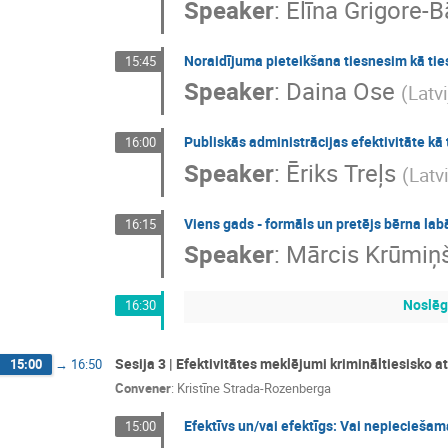
Speaker
:
Elīna Grigore-B
Noraidījuma pieteikšana tiesnesim kā ties
15:45
Speaker
:
Daina Ose
(
Latvi
Publiskās administrācijas efektivitāte kā t
16:00
Speaker
:
Ēriks Treļs
(
Latv
Viens gads - formāls un pretējs bērna la
16:15
Speaker
:
Mārcis Krūmiņ
Noslēg
16:30
Sesija 3 | Efektivitātes meklējumi krimināltiesisko 
15:00
→
16:50
Convener
:
Kristīne Strada-Rozenberga
Efektīvs un/vai efektīgs: Vai nepieciešam
15:00