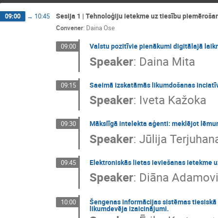
Sesija 1 | Tehnoloģiju ietekme uz tiesību piemērošan
09:00
→
10:45
Convener
:
Daina Ose
Valstu pozitīvie pienākumi digitālajā laikm
09:00
Speaker
:
Daina Mita
Saeimā izskatāmās likumdošanas inciatīva
09:15
Speaker
:
Iveta Kažoka
Mākslīgā intelekta aģenti: meklējot lēm
09:30
Speaker
:
Jūlija Terjuhan
Elektroniskās lietas ieviešanas ietekme 
09:45
Speaker
:
Diāna Adamov
Šengenas informācijas sistēmas tiesiskā 
10:00
likumdevēja izaicinājumi.