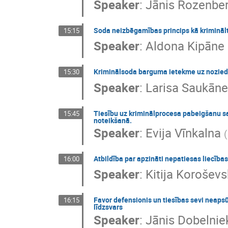
Speaker
:
Jānis Rozenbe
Soda neizbēgamības princips kā krimināl
15:15
Speaker
:
Aldona Kipāne
Kriminālsoda barguma ietekme uz nozie
15:30
Speaker
:
Larisa Saukāne
Tiesību uz kriminālprocesa pabeigšanu s
15:45
noteikšanā.
Speaker
:
Evija Vīnkalna
(
Atbildība par apzināti nepatiesas liecības
16:00
Speaker
:
Kitija Korošev
Favor defensionis un tiesības sevi neapsūd
16:15
līdzsvars
Speaker
:
Jānis Dobelnie