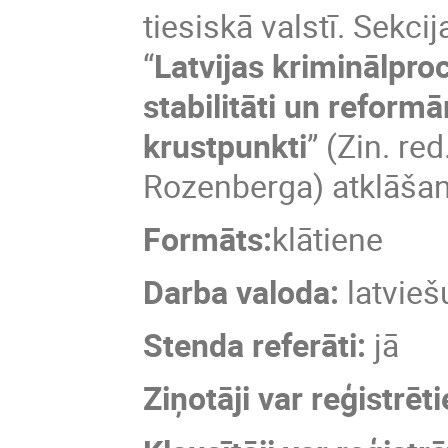
tiesiskā valstī. Sekci
“
Latvijas kriminālproc
stabilitāti un reform
krustpunkti
” (Zin. re
Rozenberga) atklāšan
Formāts:
klātiene
Darba valoda:
latvie
Stenda referāti:
jā
Ziņotāji var reģistrē