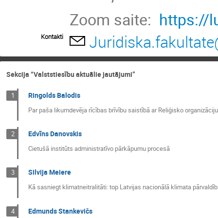
Zoom saite:
https://
Juridiska.fakultate
Kontakti
Sekcija “Valststiesību aktuālie jautājumi”
Ringolds Balodis
1
Par paša likumdevēja rīcības brīvību saistībā ar Reliģisko organizācij
Edvīns Danovskis
2
Cietušā institūts administratīvo pārkāpumu procesā
Silvija Meiere
3
Kā sasniegt klimatneitralitāti: top Latvijas nacionālā klimata pārvald
Edmunds Stankevičs
4