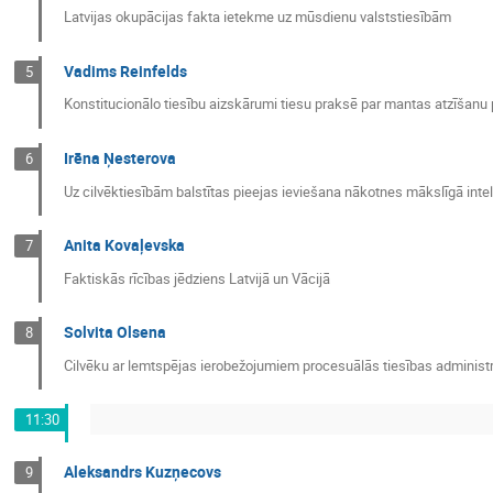
Latvijas okupācijas fakta ietekme uz mūsdienu valststiesībām
Vadims Reinfelds
5
Konstitucionālo tiesību aizskārumi tiesu praksē par mantas atzīšanu p
Irēna Ņesterova
6
Uz cilvēktiesībām balstītas pieejas ieviešana nākotnes mākslīgā inte
Anita Kovaļevska
7
Faktiskās rīcības jēdziens Latvijā un Vācijā
Solvita Olsena
8
Cilvēku ar lemtspējas ierobežojumiem procesuālās tiesības administr
11:30
Aleksandrs Kuzņecovs
9