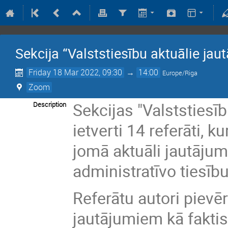
Sekcija “Valststiesību aktuālie jau
Friday 18 Mar 2022, 09:30
→
14:00
Europe/Riga
Zoom
Sekcijas "Valststiesīb
Description
ietverti 14 referāti, k
jomā aktuāli jautājum
administratīvo tiesīb
Referātu autori pievē
jautājumiem kā faktisk