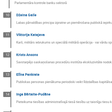
Parlamentāra kontrole banku sektorā
Džeina Gaile
10
Labas pārvaldības principa izpratne un piemērošana publiskā iepir
Viktorija Katajeva
11
Karš, militārs iebrukums un speciālā militārā operācija - vai vārdu s
Krists Ansons
12
Savstarpējo saskaņošanas procedūru institūta ekskluzivitāte nodokļ
Elīna Pankrate
13
Publiskas personas pienākuma periodiski veikt līdzdalības kapitālsa
Inga Bērtaite-Pudāne
14
Pieteikuma tiesības administratīvajā tiesā tiesību uz taisnīgu tiesu 