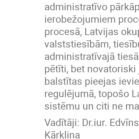
administratīvo pārkā
ierobežojumiem proce
procesā, Latvijas ok
valststiesībām, tiesī
administratīvajā tiesā
pētīti, bet novatorisk
balstītas pieejas iev
regulējumā, topošo La
sistēmu un citi ne ma
Vadītāji: Dr.iur. Edvī
Kārkliņa