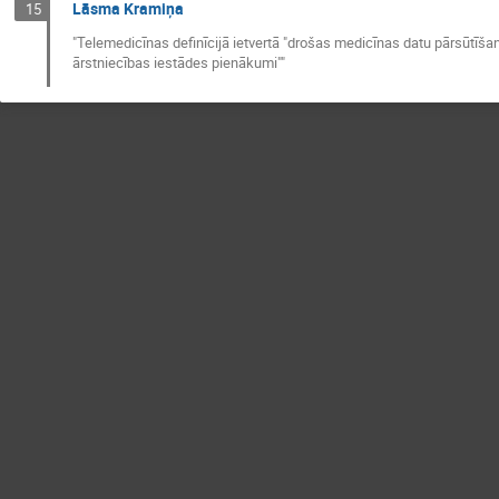
Lāsma Kramiņa
15
"Telemedicīnas definīcijā ietvertā "drošas medicīnas datu pārsūtīšan
ārstniecības iestādes pienākumi""