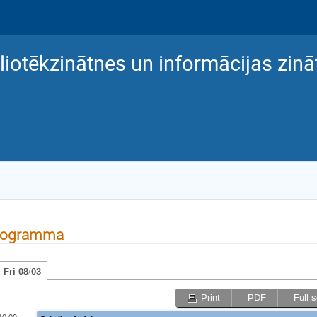
liotēkzinātnes un informācijas zinā
rogramma
Fri 08/03
Print
PDF
Full 