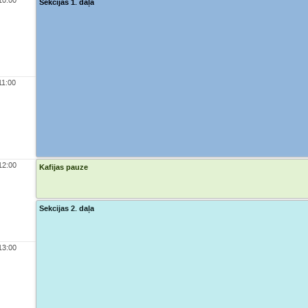
10:00
Sekcijas 1. daļa
11:00
12:00
Kafijas pauze
Sekcijas 2. daļa
13:00