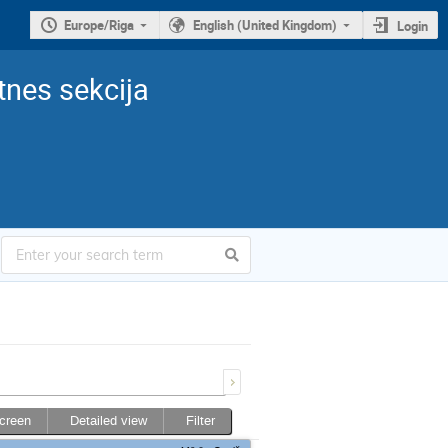
Europe/Riga
English (United Kingdom)
Login
tnes sekcija
screen
Detailed view
Filter