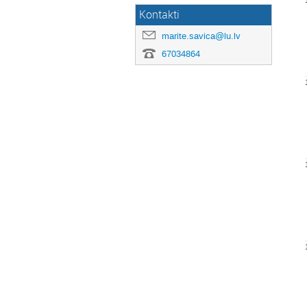
Kontakti
marite.savica@lu.lv
67034864