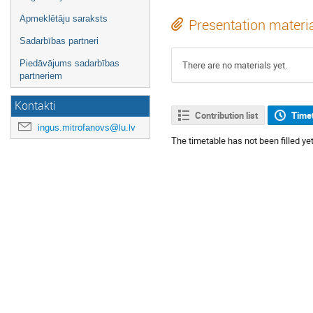
Apmeklētāju saraksts
Presentation materi
Sadarbības partneri
Piedāvājums sadarbības
There are no materials yet.
partneriem
Kontakti
Contribution list
Time
ingus.mitrofanovs@lu.lv
The timetable has not been filled yet