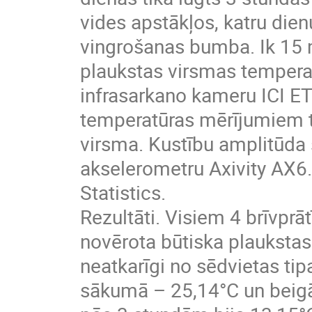
vides apstākļos, katru dien
vingrošanas bumba. Ik 15 
plaukstas virsmas temperat
infrasarkano kameru ICI ET
temperatūras mērījumiem ti
virsma. Kustību amplitūda 
akselerometru Axivity AX6.
Statistics.
Rezultāti. Visiem 4 brīvprātī
novērota būtiska plauksta
neatkarīgi no sēdvietas tip
sākumā – 25,14°C un beigā