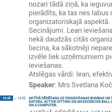
nozari tādā ziņā, ka ieguvum
pierādīts, ka tas nes labu
organizatoriskajā aspektā.
Secinājumi. Lean ieviešana
nekā daudzās citās organiz
liecina, ka sākotnēji nepar
izvēle liek uzņēmumiem pie
ieviešanas.
Atslēgas vārdi: lean, efekti
Speaker
:
Mrs
Svetlana Ko
AKTĪVĀ SĒDĒŠANA UZ VINGROŠANAS BUMBAS UN T
16:45
→
16:50
DATORA. ACTIVE SITTING ON AN EXCERCISE BAL
ON A COMPUTER.