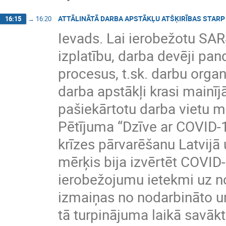
ATTĀLINĀTĀ DARBA APSTĀKĻU ATŠĶIRĪBAS STARP 
16:15
→
16:20
Ievads. Lai ierobežotu SA
izplatību, darba devēji pan
procesus, t.sk. darbu organ
darba apstākļi krasi mainīj
pašiekārtotu darba vietu m
Pētījuma “Dzīve ar COVID-1
krīzes pārvarēšanu Latvijā 
mērķis bija izvērtēt COVID
ierobežojumu ietekmi uz n
izmaiņas no nodarbināto u
tā turpinājuma laikā savākti