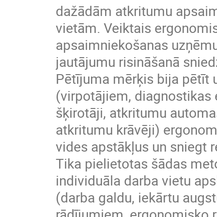
dažādām atkritumu apsai
vietām. Veiktais ergonomis
apsaimniekošanas uzņēmumā
jautājumu risināšanā snied
Pētījuma mērķis bija pētī
(virpotājiem, diagnostikas 
šķirotāji, atkritumu automa
atkritumu krāvēji) ergonom
vides apstākļus un sniegt 
Tika pielietotas šādas meto
individuāla darba vietu ap
(darba galdu, iekārtu augs
rādījumiem, ergonomisko r