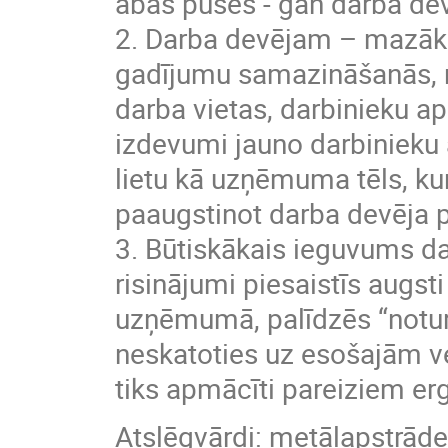
abas puses - gan darba de
2. Darba devējam – mazāk
gadījumu samazināšanās, r
darba vietas, darbinieku a
izdevumi jauno darbinieku 
lietu kā uzņēmuma tēls, ku
paaugstinot darba devēja p
3. Būtiskākais ieguvums da
risinājumi piesaistīs augst
uzņēmumā, palīdzēs “notu
neskatoties uz esošajām v
tiks apmācīti pareiziem 
Atslēgvārdi: metālapstrāde