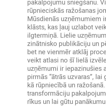
pakalpojumu sniegšanu. Vis
rūpnieciskās ražošanas jo
Mūsdienās uzņēmumiem ir 
klāsts, kas ļauj uzlabot v
ilgtermiņā. Lielie uzņēmum
zinātnisko publikāciju un p
bet ne vienmēr atklāj proc
veikt atlasi no šī lielā iz
uzņēmumi ir iepazinušies a
pirmās “ātrās uzvaras”, lai
kā rūpniecībā un ražošanā. I
transformāciju pakalpojum
rīkus un lai gūtu panākumus