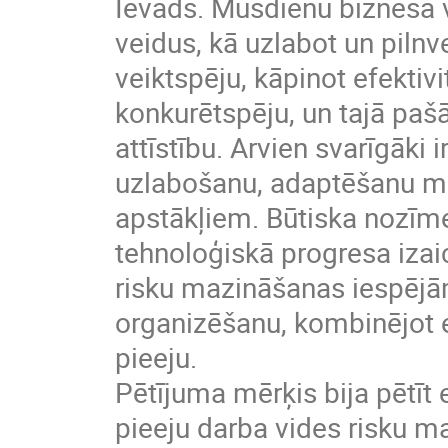
Ievads. Mūsdienu biznesa 
veidus, kā uzlabot un piln
veiktspēju, kāpinot efektivit
konkurētspēju, un tajā pašā
attīstību. Arvien svarīgāki i
uzlabošanu, adaptēšanu ma
apstākļiem. Būtiska nozīm
tehnoloģiskā progresa izai
risku mazināšanas iespējā
organizēšanu, kombinējot
pieeju.
Pētījuma mērķis bija pētī
pieeju darba vides risku 