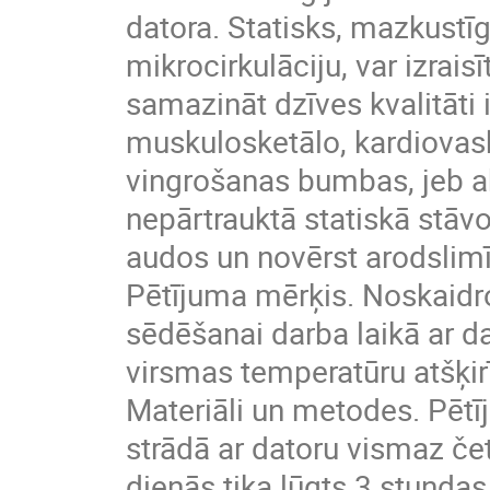
datora. Statisks, mazkustīg
mikrocirkulāciju, var izra
samazināt dzīves kvalitāti i
muskulosketālo, kardiovasku
vingrošanas bumbas, jeb ak
nepārtrauktā statiskā stāvo
audos un novērst arodslimīb
Pētījuma mērķis. Noskaidr
sēdēšanai darba laikā ar d
virsmas temperatūru atšķirī
Materiāli un metodes. Pētīj
strādā ar datoru vismaz če
dienās tika lūgts 3 stundas