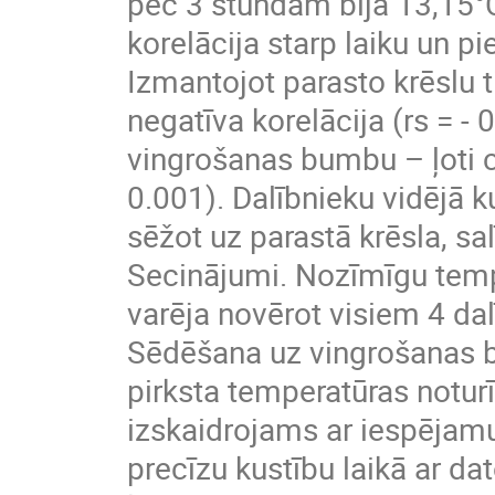
pēc 3 stundām bija 13,15°C.
korelācija starp laiku un p
Izmantojot parasto krēslu ti
negatīva korelācija (rs = - 
vingrošanas bumbu – ļoti ci
0.001). Dalībnieku vidējā 
sēžot uz parastā krēsla, s
Secinājumi. Nozīmīgu tempe
varēja novērot visiem 4 dal
Sēdēšana uz vingrošanas b
pirksta temperatūras notur
izskaidrojams ar iespējam
precīzu kustību laikā ar da