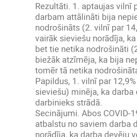
Rezultāti. 1. aptaujas vilnī
darbam attālināti bija nep
nodrošināts (2. vilnī par 14
vairāk sieviešu norādīja, k
bet tie netika nodrošināti (
biežāk atzīmēja, ka bija n
tomēr tā netika nodrošināta (
Papildus, 1. vilnī par 12,9%
sieviešu) minēja, ka darba
darbinieks strādā.
Secinājumi. Abos COVID-1
atbalstu no saviem darba de
norādīja, ka darba devēju v