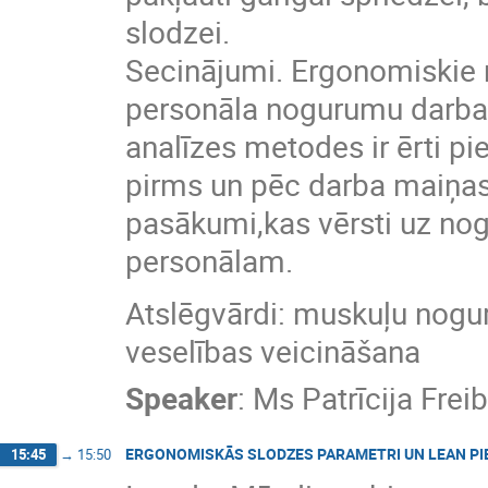
slodzei.
Secinājumi. Ergonomiskie ri
personāla nogurumu darba 
analīzes metodes ir ērti p
pirms un pēc darba maiņas.
pasākumi,kas vērsti uz n
personālam.
Atslēgvārdi: muskuļu nogur
veselības veicināšana
Speaker
:
Ms
Patrīcija Frei
ERGONOMISKĀS SLODZES PARAMETRI UN LEAN PI
15:45
→
15:50