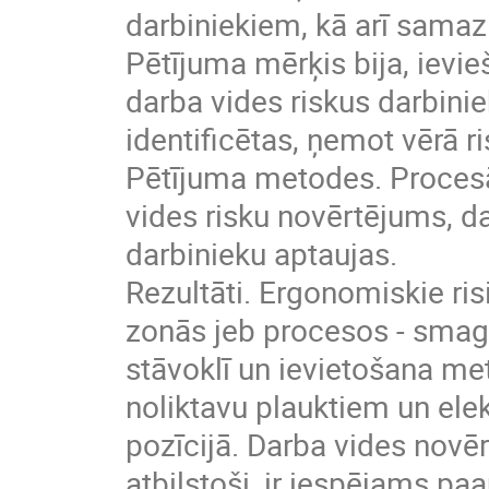
darbiniekiem, kā arī samaz
Pētījuma mērķis bija, ievi
darba vides riskus darbinie
identificētas, ņemot vērā r
Pētījuma metodes. Procesā
vides risku novērtējums, d
darbinieku aptaujas.
Rezultāti. Ergonomiskie ris
zonās jeb procesos - smag
stāvoklī un ievietošana m
noliktavu plauktiem un el
pozīcijā. Darba vides novēr
atbilstoši, ir iespējams p