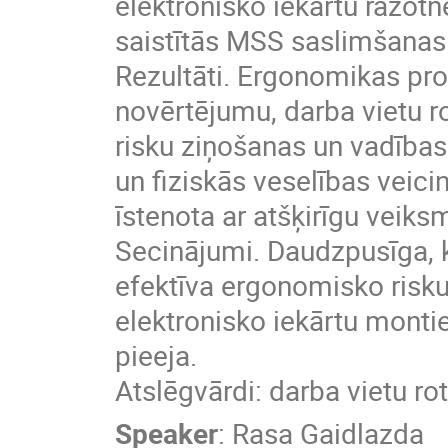
elektronisko iekārtu ražotn
saistītās MSS saslimšanas
Rezultāti. Ergonomikas pr
novērtējumu, darba vietu r
risku ziņošanas un vadīb
un fiziskās veselības vei
īstenota ar atšķirīgu veiks
Secinājumi. Daudzpusīga,
efektīva ergonomisko risk
elektronisko iekārtu montie
pieeja.
Atslēgvārdi: darba vietu r
Speaker
:
Rasa Gaidlazda