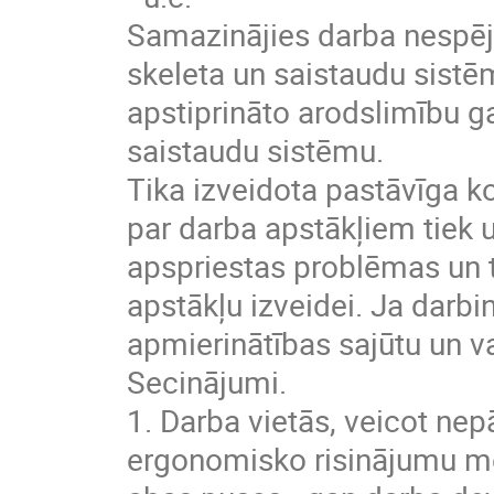
Samazinājies darba nespēja
skeleta un saistaudu sist
apstiprināto arodslimību ga
saistaudu sistēmu.
Tika izveidota pastāvīga k
par darba apstākļiem tiek u
apspriestas problēmas un 
apstākļu izveidei. Ja darbi
apmierinātības sajūtu un va
Secinājumi.
1. Darba vietās, veicot nep
ergonomisko risinājumu me