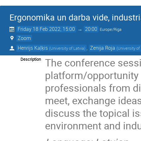
Ergonomika un darba vide, industriā
Friday 18 Feb 2022, 15:00
→
20:00
Europe/Riga
Zoom
Henrijs Kaļķis
,
Zenija Roja
(
University of Latvia
)
(
University of
The conference sessi
Description
platform/opportunity 
professionals from di
meet, exchange ideas,
discuss the topical i
environment and indus