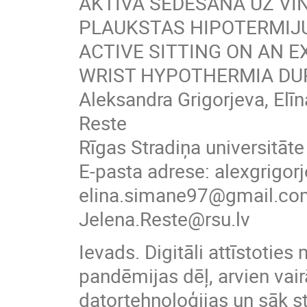
AKTĪVĀ SĒDĒŠANA UZ VI
PLAUKSTAS HIPOTERMIJU
ACTIVE SITTING ON AN E
WRIST HYPOTHERMIA DU
Aleksandra Grigorjeva, Elī
Reste
Rīgas Stradiņa universitāte
E-pasta adrese: alexgrigo
elina.simane97@gmail.com
Jelena.Reste@rsu.lv
Ievads. Digitāli attīstotie
pandēmijas dēļ, arvien vair
datortehnoloģijas un sāk str