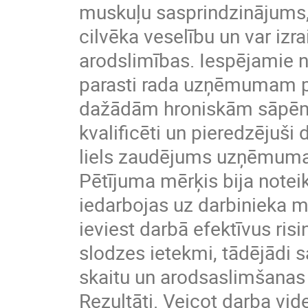
muskuļu sasprindzinājums, 
cilvēka veselību un var izr
arodslimības. Iespējamie 
parasti rada uzņēmumam pa
dažādām hroniskām sāpēm ķ
kvalificēti un pieredzējuši 
liels zaudējums uzņēmum
Pētījuma mērķis bija notei
iedarbojas uz darbinieka m
ieviest darbā efektīvus ris
slodzes ietekmi, tādējādi 
skaitu un arodsaslimšanas
Rezultāti. Veicot darba vid