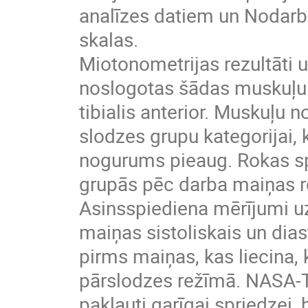
analīzes datiem un Nodarb
skalas.
Miotonometrijas rezultāti u
noslogotas šādas muskuļu g
tibialis anterior. Muskuļu 
slodzes grupu kategorijai, 
nogurums pieaug. Rokas spē
grupās pēc darba maiņas 
Asinsspiediena mērījumi uz
maiņas sistoliskais un dias
pirms maiņas, kas liecina,
pārslodzes režīmā. NASA-TL
pakļauti garīgai spriedzei,