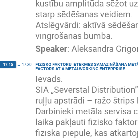
kustību amplitūda sēžot uz
starp sēdēšanas veidiem.
Atslēgvārdi: aktīvā sēdēšan
vingrošanas bumba.
Speaker
:
Aleksandra Grigo
FIZISKO FAKTORU IETEKMES SAMAZINĀŠANA MET
17:15
→
17:20
FACTORS AT A METALWORKING ENTERPRISE
Ievads.
SIA „Severstal Distribution
ruļļu apstrādi – ražo štrips-
Darbinieki metāla servisa c
laika pakļauti fizisko fakt
fiziskā piepūle, kas atkārt