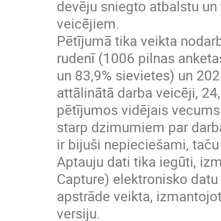
devēju sniegto atbalstu un
veicējiem.
Pētījumā tika veikta nodar
rudenī (1006 pilnas anketas
un 83,9% sievietes) un 202
attālinātā darba veicēji, 24
pētījumos vidējais vecums 
starp dzimumiem par darb
ir bijuši nepieciešami, taču
Aptauju dati tika iegūti, 
Capture) elektronisko datu
apstrāde veikta, izmantoj
versiju.