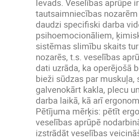
Ievads. Veselības aprūpe i
tautsaimniecības nozarēm g
daudzi specifiski darba vid
psihoemocionāliem, ķimisk
sistēmas slimību skaits tur
nozarēs, t.s. veselības ap
dati uzrāda, ka operējošā 
bieži sūdzas par muskuļa,
galvenokārt kakla, plecu u
darba laikā, kā arī ergon
Pētījuma mērķis: pētīt er
veselības aprūpē nodarbin
izstrādāt veselības veicin