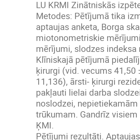
LU KRMI Zinātniskās izpēte
Metodes: Pētījumā tika iz
aptaujas anketa, Borga ska
miotonometriskie mērījumi
mērījumi, slodzes indeksa
Klīniskajā pētījumā piedalī
ķirurgi (vid. vecums 41,50
11,136), ārsti- ķirurgi rezi
pakļauti lielai darba slod
noslodzei, nepietiekamām a
trūkumam. Gandrīz visiem p
ĶMI.
Pētījumi rezultāti. Aptaujas