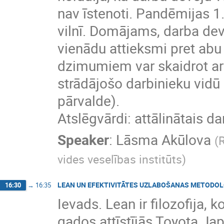
nav īstenoti. Pandēmijas 1.
vilnī. Domājams, darba de
vienādu attieksmi pret abu
dzimumiem var skaidrot ar
strādājošo darbinieku vidū (
pārvalde).
Atslēgvārdi: attālinātais 
Speaker
:
Lāsma Akūlova
(
R
vides veselības institūts
)
LEAN UN EFEKTIVITĀTES UZLABOŠANAS METODO
16:30
→
16:35
Ievads. Lean ir filozofija, 
gados attīstījās Toyota Jap