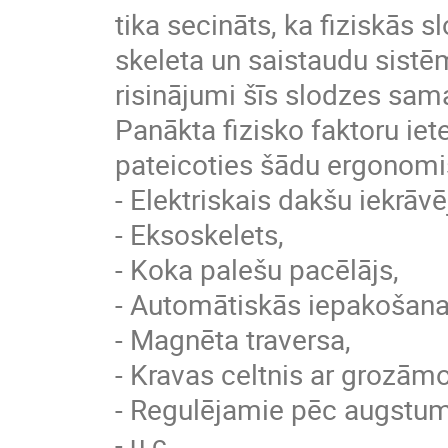
tika secināts, ka fiziskās 
skeleta un saistaudu sistē
risinājumi šīs slodzes sam
Panākta fizisko faktoru i
pateicoties šādu ergonomi
- Elektriskais dakšu iekrāvē
- Eksoskelets,
- Koka palešu pacēlājs,
- Automātiskās iepakošana
- Magnēta traversa,
- Kravas celtnis ar grozāmo
- Regulējamie pēc augstum
- u.c.