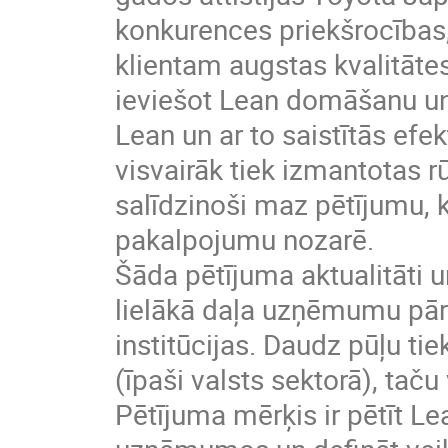
konkurences priekšrocības
klientam augstas kvalitātes
ieviešot Lean domāšanu un r
Lean un ar to saistītās ef
visvairāk tiek izmantotas 
salīdzinoši maz pētījumu, 
pakalpojumu nozarē.
Šāda pētījuma aktualitāti 
lielākā daļa uzņēmumu pārs
institūcijas. Daudz pūļu tie
(īpaši valsts sektorā), tač
Pētījuma mērķis ir pētīt L