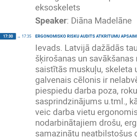
eksoskelets
Speaker
:
Diāna Madelāne
ERGONOMISKO RISKU AUDITS ATKRITUMU APSAI
17:30
→
17:35
Ievads. Latvijā dažādās ta
šķirošanas un savākšanas n
saistītās muskuļu, skeleta
galvenais cēlonis ir nelabv
piespiedu darba poza, roku
sasprindzinājums u.tml., k
veic darba vietu ergonomis
nodarbinātajiem drošu, erg
samazinātu neatbilstošus d