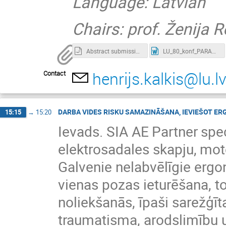
Language: Latvian
Chairs: prof. Ženija R
Abstract submission_Kopsavilkuma iesniegšana.odt
LU_80_konf_PARAUGS.docx
henrijs.kalkis@lu.l
Contact
DARBA VIDES RISKU SAMAZINĀŠANA, IEVIEŠOT 
15:15
→
15:20
Ievads. SIA AE Partner spec
elektrosadales skapju, mot
Galvenie nelabvēlīgie ergo
vienas pozas ieturēšana, t
noliekšanās, īpaši sarežģ
traumatisma, arodslimību u