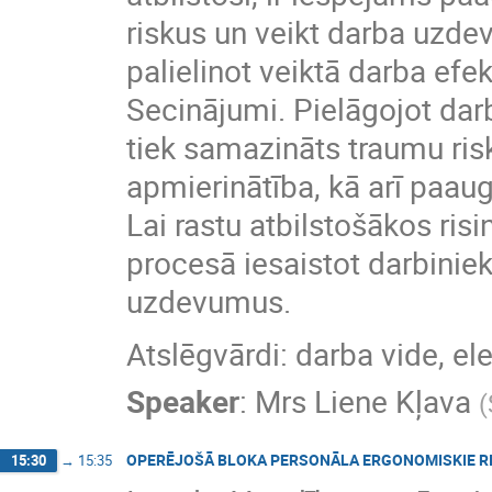
riskus un veikt darba uzde
palielinot veiktā darba efekt
Secinājumi. Pielāgojot dar
tiek samazināts traumu ris
apmierinātība, kā arī paaug
Lai rastu atbilstošākos risi
procesā iesaistot darbiniek
uzdevumus.
Atslēgvārdi: darba vide, el
Speaker
:
Mrs
Liene Kļava
(
OPERĒJOŠĀ BLOKA PERSONĀLA ERGONOMISKIE RI
15:30
→
15:35