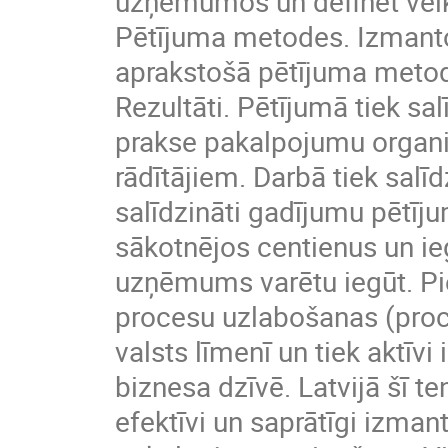
uzņēmumos un definēt vei
Pētījuma metodes. Izmanto
aprakstošā pētījuma meto
Rezultāti. Pētījumā tiek s
prakse pakalpojumu organi
rādītājiem. Darbā tiek salīdz
salīdzināti gadījumu pētīju
sākotnējos centienus un i
uzņēmums varētu iegūt. Pi
procesu uzlabošanas (proc
valsts līmenī un tiek aktīvi
biznesa dzīvē. Latvijā šī t
efektīvi un saprātīgi izma