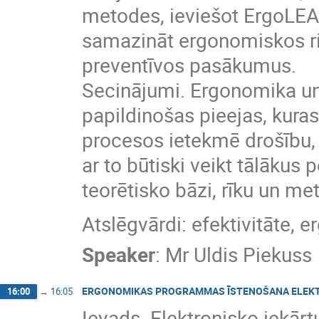
metodes, ieviešot ErgoLEAN
samazināt ergonomiskos ris
preventīvos pasākumus.
Secinājumi. Ergonomika un
papildinošas pieejas, kura
procesos ietekmē drošību, ve
ar to būtiski veikt tālākus 
teorētisko bāzi, rīku un met
Atslēgvārdi: efektivitāte, 
Speaker
:
Mr
Uldis Piekuss
ERGONOMIKAS PROGRAMMAS ĪSTENOŠANA ELEKT
16:00
→
16:05
Ievads. Elektronisko iekār