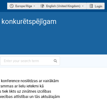
Europe/Riga
English (United Kingdom)
Login
s konkurētspējīgam
kā konference noslēdzas ar vairākām
rammas ar lielu ietekmi kā
tiek likts uz zinātnes izcilības
ecības attīstībai un tās aktuālajām