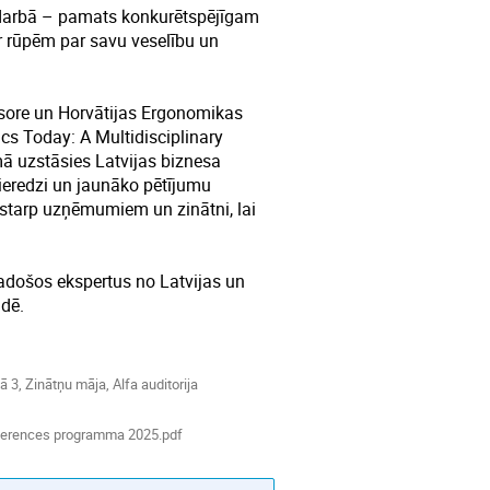
 darbā – pamats konkurētspējīgam
ar rūpēm par savu veselību un
esore un Horvātijas Ergonomikas
cs Today: A Multidisciplinary
ā uzstāsies Latvijas biznesa
pieredzi un jaunāko pētījumu
u starp uzņēmumiem un zinātni, lai
 vadošos ekspertus no Latvijas un
idē.
ā 3, Zinātņu māja, Alfa auditorija
ferences programma 2025.pdf