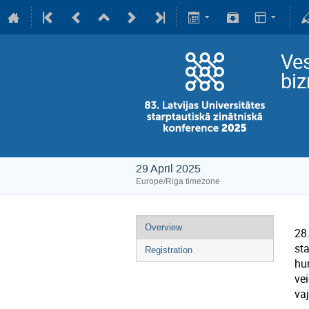
Ves
bi
29 April 2025
Europe/Riga timezone
Overview
28
st
Registration
hum
ve
va