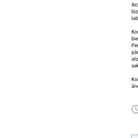
Ai
bi
lab
Ko
bi
Pe
pā
at
se
Kon
ār