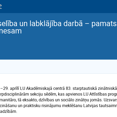
elība un labklājība darbā – pamat
znesam
.–29. aprīlī LU Akadēmiskajā centrā 83. starptautiskā zinātnis
arpdisciplinārām sekciju sēdēm, kas apvienos LU Attīstības prog
anitāro, tā eksakto, dzīvības un sociālo zinātņu jomās. Uzsvars 
icināšanu un praktisku risinājumu meklēšanu Latvijas tautsaimni
jadzībām.