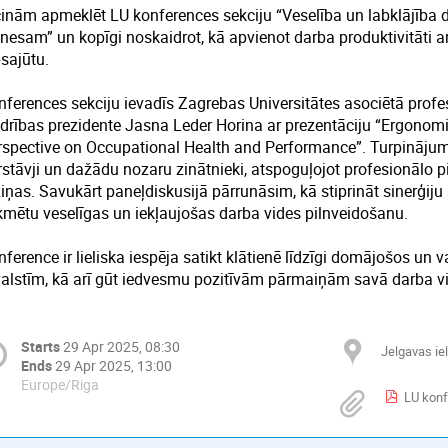
cinām apmeklēt LU konferences sekciju “Veselība un labklājība
znesam” un kopīgi noskaidrot, kā apvienot darba produktivitāti 
sajūtu.
nferences sekciju ievadīs Zagrebas Universitātes asociētā prof
edrības prezidente Jasna Leder Horina ar prezentāciju “Ergonomi
rspective on Occupational Health and Performance”. Turpinājum
rstāvji un dažādu nozaru zinātnieki, atspoguļojot profesionālo 
ziņas. Savukārt paneļdiskusijā pārrunāsim, kā stiprināt sinerģij
kmētu veselīgas un iekļaujošas darba vides pilnveidošanu.
ference ir lieliska iespēja satikt klātienē līdzīgi domājošos un
valstīm, kā arī gūt iedvesmu pozitīvām pārmaiņām savā darba v
Starts
29 Apr 2025, 08:30
Jelgavas iel
Ends
29 Apr 2025, 13:00
Europe/Riga
LU kon