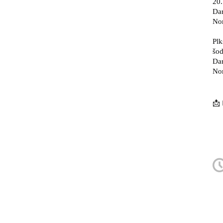
20.
Dar
Nor
Plk
šod
Dar
Nor
📩 