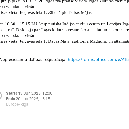
 jūnijs plkst. 8.00 – 9.20 jogas rīta prakse visiem Jogas kultūras cienītāj
ba valoda: latviešu
ises vieta: Jelgavas iela 1, zālienā pie Dabas Mājas
st. 10.30 – 15.15 LU Starptautiskā Indijas studiju centra un Latvijas Jog
ien, rīt”. Diskusija par Jogas kultūras vēsturisko attīstību un nākotnes 
ba valoda: latviešu
ises vieta: Jelgavas iela 1, Dabas Māja, auditorija Magnum, un attālināt
Nepieciešama dalības reģistrācija: 
https://forms.office.com/e/A
Starts
19 Jun 2025, 12:00
Ends
20 Jun 2025, 15:15
Europe/Riga