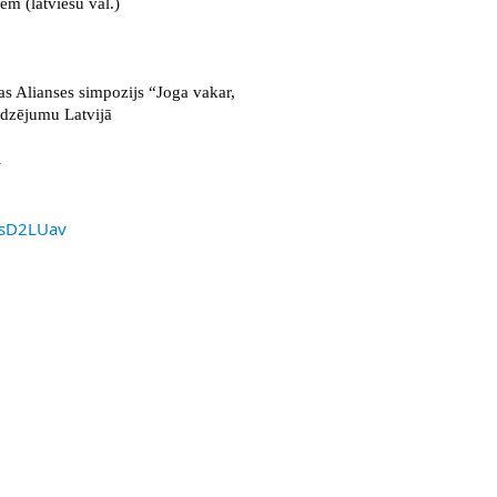
iem (latviešu val.)
as Alianses simpozijs “Joga vakar, 
redzējumu Latvijā
i
TssD2LUav