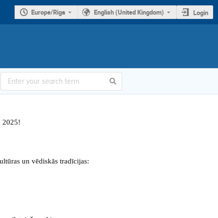
Europe/Riga
English (United Kingdom)
Login
u 2025! 
ltūras un vēdiskās tradīcijas: 