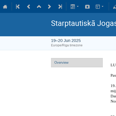
Starptautiskā Joga
19–20 Jun 2025
Europe/Riga timezone
Overview
LU 
Pa
19.
mij
Dar
Nor