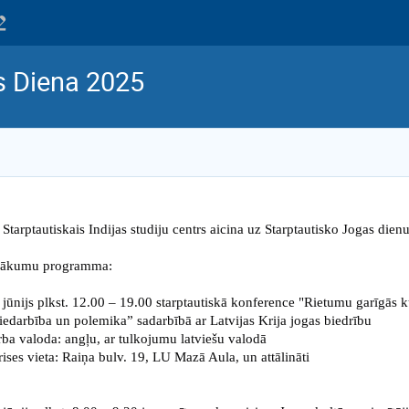
s Diena 2025
Starptautiskais Indijas studiju centrs aicina uz Starptautisko Jogas dien
sākumu programma: 
 jūnijs plkst. 12.00 – 19.00 starptautiskā konference "Rietumu garīgās ku
iedarbība un polemika” sadarbībā ar Latvijas Krija jogas biedrību 
ba valoda: angļu, ar tulkojumu latviešu valodā
ises vieta: Raiņa bulv. 19, LU Mazā Aula, un attālināti 