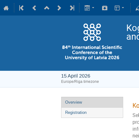
Kog
an
15 April 2026
Europe/Riga timezone
Overview
Ko
Registration
Se
pro
inf
ne