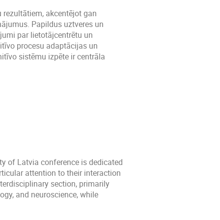
u rezultātiem, akcentējot gan
sinājumus. Papildus uztveres un
umi par lietotājcentrētu un
nitīvo procesu adaptācijas un
nitīvo sistēmu izpēte ir centrāla
ty of Latvia conference is dedicated
cular attention to their interaction
terdisciplinary section, primarily
ogy, and neuroscience, while