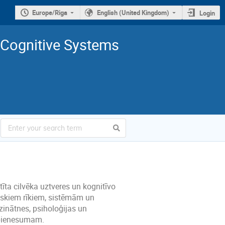
Europe/Riga
English (United Kingdom)
Login
 Cognitive Systems
tīta cilvēka uztveres un kognitīvo
ģiskiem rīkiem, sistēmām un
rzinātnes, psiholoģijas un
u pienesumam.