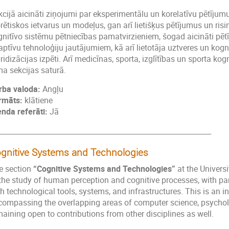
kcijā aicināti ziņojumi par eksperimentālu un korelatīvu pētījum
orētiskos ietvarus un modeļus, gan arī lietišķus pētījumus un ri
gnitīvo sistēmu pētniecības pamatvirzieniem, šogad aicināti pētīj
aptīvu tehnoloģiju jautājumiem, kā arī lietotāja uztveres un kog
ridizācijas izpēti. Arī medicīnas, sporta, izglītības un sporta kog
ma sekcijas saturā.
rba valoda:
Angļu
rmāts:
klātiene
enda referāti:
Jā
___________________________________________________________
gnitive Systems and Technologies
e section
“Cognitive Systems and Technologies”
at the Universi
the study of human perception and cognitive processes, with parti
h technological tools, systems, and infrastructures. This is an in
compassing the overlapping areas of computer science, psychol
maining open to contributions from other disciplines as well.