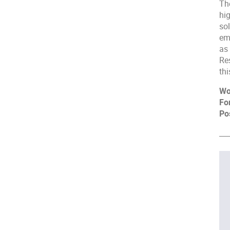
Th
hi
sol
emp
as
Re
thi
Wo
Fo
Po
___