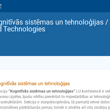
nitīvās sistēmas un tehnoloģijas /
d Technologies
gnitīvās sistēmas un tehnoloģijas
kcija
“Kognitīvās sistēmas un tehnoloģijas”
LU konferencē ir vel
cesu izpētei, īpašu vērību pievēršot to mijiedarbībai ar tehnolo
rastruktūrām. Sekcija ir starpdisciplināra, tā pamatā ietver dato
irozinātnes pārklāšanās jomas, tomēr ir atvērta arī citu zinātņ