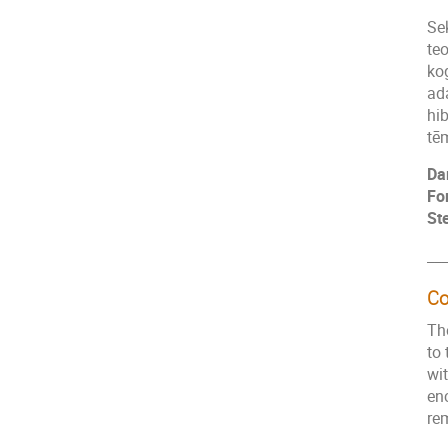
Se
te
ko
ad
hib
tē
Da
Fo
St
___
Co
Th
to 
wit
en
re