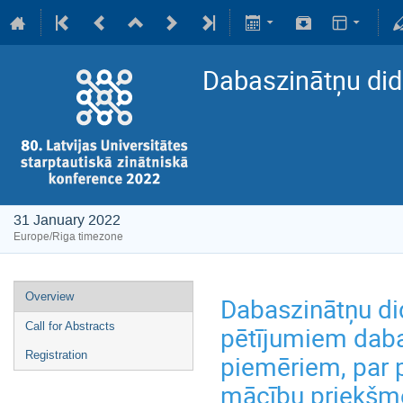
Dabaszinātņu did
31 January 2022
Europe/Riga timezone
Overview
Dabaszinātņu did
Call for Abstracts
pētījumiem dabas
Registration
piemēriem, par
mācību priekšm