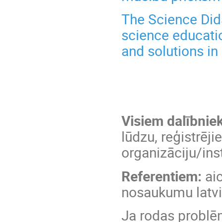
The Science Dida
science educati
and solutions i
Visiem dalībnie
lūdzu, reģistrēji
organizāciju/ins
Referentiem:
ai
nosaukumu latvi
Ja rodas problē