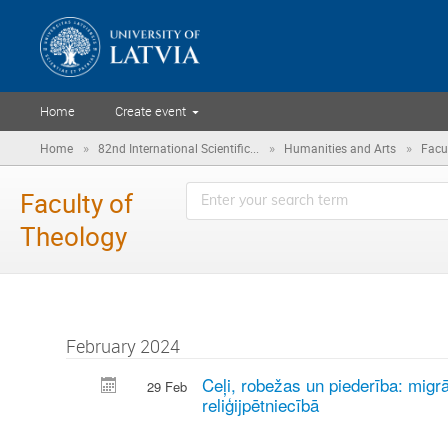
Home
Create event
»
»
»
Home
82nd International Scientific...
Humanities and Arts
Facu
Faculty of
Theology
February 2024
Ceļi, robežas un piederība: migrā
29 Feb
reliģijpētniecībā