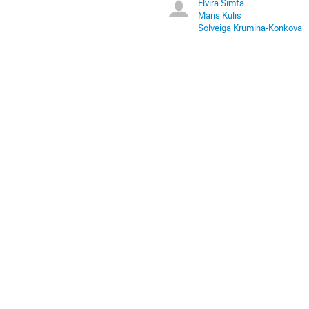
Elvīra Šimfa
Māris Kūlis
Solveiga Krumina-Konkova