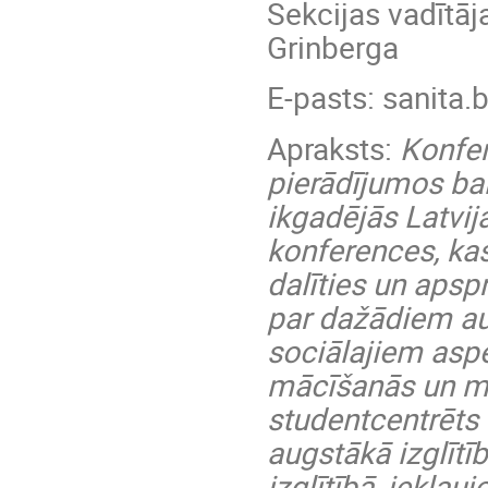
Sekcijas vadītāj
Grinberga
E-pasts: sanita.
Apraksts:
Konfer
pierādījumos bals
ikgadējās Latvij
konferences, kas
dalīties un apsp
par dažādiem aug
sociālajiem aspe
mācīšanās un mā
studentcentrēts 
augstākā izglītī
izglītībā, iekļau