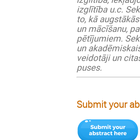
izglītība u.c. S
to, kā augstākās
un mācīšanu, pa
pētījumiem. Sekci
un akadēmiskais 
veidotāji un cit
puses.
Submit your abs