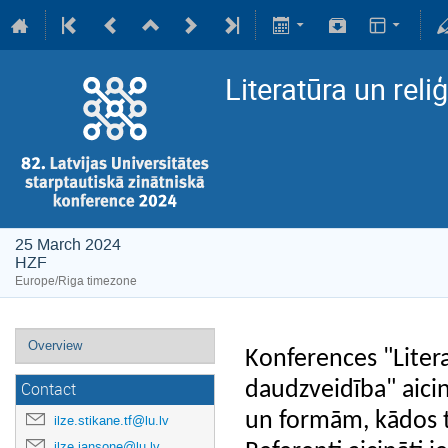
Literatūra un reli
25 March 2024
HZF
Europe/Riga timezone
Overview
Konferences "Literat
daudzveidība" aici
Contact
un formām, kādos ti
ilze.stikane.tf@lu.lv
ilze.jansone@lu.lv