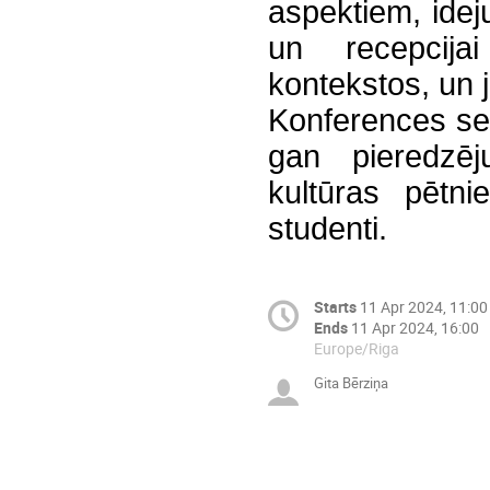
aspektiem, ide
un recepcija
kontekstos, un j
Konferences sek
gan pieredzēju
kultūras pētnie
studenti.
Starts
11 Apr 2024, 11:00
Ends
11 Apr 2024, 16:00
Europe/Riga
Gita Bērziņa