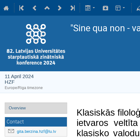
"Sine qua non - v
11 April 2024
HZF
Europe/Riga timezone
Overview
Klasiskās filolo
ietvaros veltīt
Contact
klasisko valod
gita.berzina.hzf@lu.lv