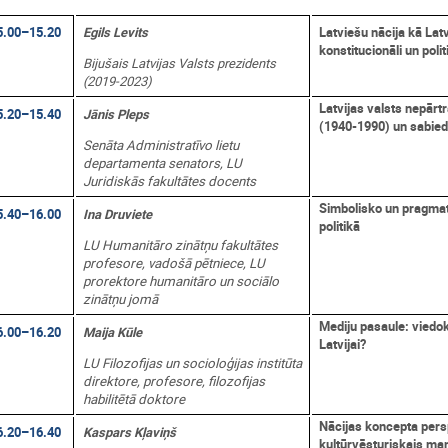
5.00–15.20
Egils Levits
Latviešu nācija kā Latv
konstitucionāli un polit
Bijušais Latvijas Valsts prezidents
(2019-2023)
Latvijas valsts nepārt
5.20–15.40
Jānis Pleps
(1940-1990) un sabied
Senāta Administratīvo lietu
departamenta senators, LU
Juridiskās fakultātes docents
Simbolisko un pragmati
5.40–16.00
Ina Druviete
politikā
LU Humanitāro zinātņu fakultātes
profesore, vadošā pētniece, LU
prorektore humanitāro un sociālo
zinātņu jomā
Mediju pasaule: viedok
6.00–16.20
Maija Kūle
Latvijai?
LU Filozofijas un socioloģijas institūta
direktore, profesore, filozofijas
habilitētā doktore
Nācijas koncepta persp
6.20–16.40
Kaspars Kļaviņš
kultūrvēsturiskais ma