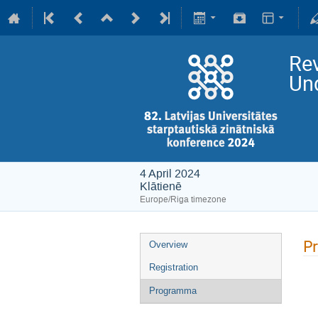
Rev
Und
4 April 2024
Klātienē
Europe/Riga timezone
P
Overview
Registration
Programma