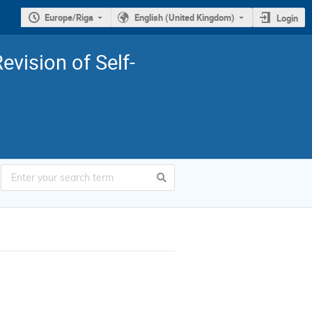
Europe/Riga
English (United Kingdom)
Login
Revision of Self-