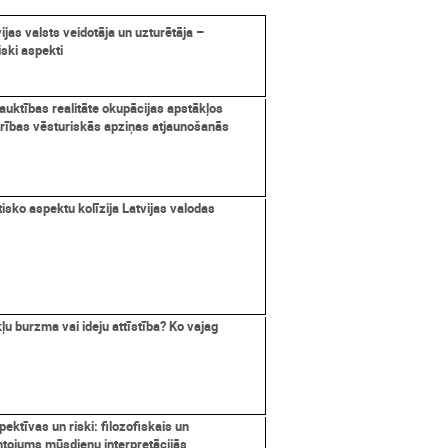
ijas valsts veidotāja un uzturētāja –
iski aspekti
rauktības realitāte okupācijas apstākļos
rības vēsturiskās apziņas atjaunošanās
sko aspektu kolīzija Latvijas valodas
ļu burzma vai ideju attīstība? Ko vajag
ektīvas un riski: filozofiskais un
ntojums mūsdienu interpretācijās