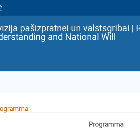
īzija pašizpratnei un valstsgribai | 
erstanding and National Will
rogramma
Programma