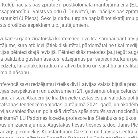
 Kūle), nācijas pašizpratne ir postkoloniālā mantojuma ēnā (E.Le
saprotamību - valsts valodu (I. Druviete), un - nācijas pašizpratn
ustpunkti (J.Pleps). Sekcija darbu turpina paplašinot skatījumu
lsts drošības aspektiem u.c. jautājumiem.
ukārt šī gada zinātniskā konference ir veltīta sarunai par Latvi
tājums, kura atbildei jātiek diskutētai, pārdomātai ne tikai medi
ijas pētnieciskajā revīzijā. Pētnieciskās metodes ļauj iegūt aug
ra palīdzību gūstam asākus redzējumus par sabiedrību, kurai paši
edzēta, lai aplūkotu radīto naratīvu būtību un saistību ar realit
 maldināšanu.
ferencē savu redzējumu izteiks divi Latvijas valsts bijušie prezi
cijas perspektīvām un uzdevumiem 21. gadsimta otrajā ceturksnī
runu ar sevi. Akadēmiķe Ina Druviete uzstāsies par valodas polit
salšanas tendencēm valodas jautājumā 2024. gadā, un akadēmiķ
tvijas sabiedrība un politiskā virzība spēs noturēt savu nacionā
lenkumā? LU Padomes locekle, profesore Ina Šteinbuka aplūkos 
skus un izaicinājumus. Augstākās tiesas tiesnesis, doc. Jānis P
jadzīgs piemineklis Konstantīnam Čakstem un Latvijas Centrāla