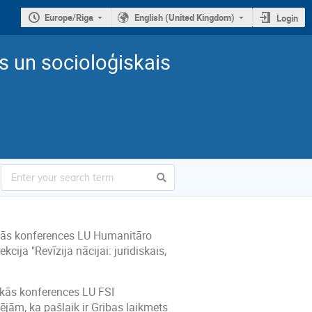
Europe/Riga
English (United Kingdom)
Login
ais un socioloģiskais
iskās konferences LU Humanitāro
kcija "Revīzija nācijai: juridiskais,
iskās konferences LU FSI
tējām, ka pašlaik ir Gribas laikmets