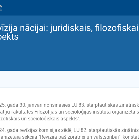
īzija nācijai: juridiskais, filozofisk
pekts
25. gada 30. janvārī norisināsies LU 83. starptautiskās zinātn
ātņu fakultātes Filozofijas un socioloģijas institūta organizētā se
ozofiskais un socioloģiskais aspekts".
24. gada revīzijas komisijas sēdē, LU 82. starptautiskās zinātn
anizētajā sekcijā "Revīzija pašizpratnei un valstsgribai", konsta