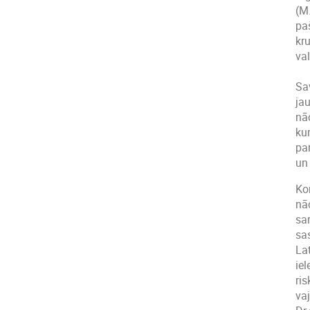
(M.
paš
kr
va
Sav
jau
nāc
ku
par
un
Kon
nā
sa
sa
La
ie
ri
va