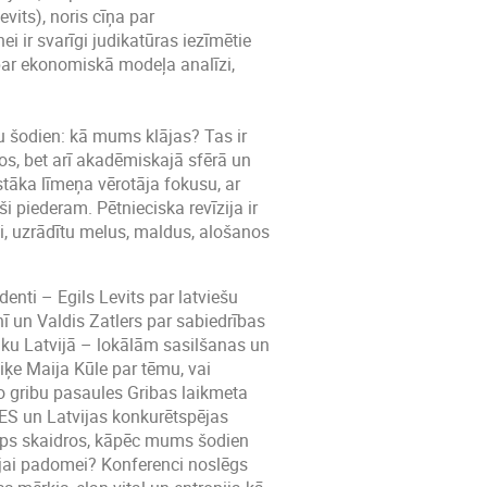
vits), noris cīņa par
ei ir svarīgi judikatūras iezīmētie
 par ekonomiskā modeļa analīzi,
ju šodien: kā mums klājas? Tas ir
jos, bet arī akadēmiskajā sfērā un
stāka līmeņa vērotāja fokusu, ar
 piederam. Pētnieciska revīzija ir
āti, uzrādītu melus, maldus, alošanos
denti – Egils Levits par latviešu
 un Valdis Zatlers par sabiedrības
iku Latvijā – lokālām sasilšanas un
e Maija Kūle par tēmu, vai
lo gribu pasaules Gribas laikmeta
ES un Latvijas konkurētspējas
leps skaidros, kāpēc mums šodien
jai padomei? Konferenci noslēgs