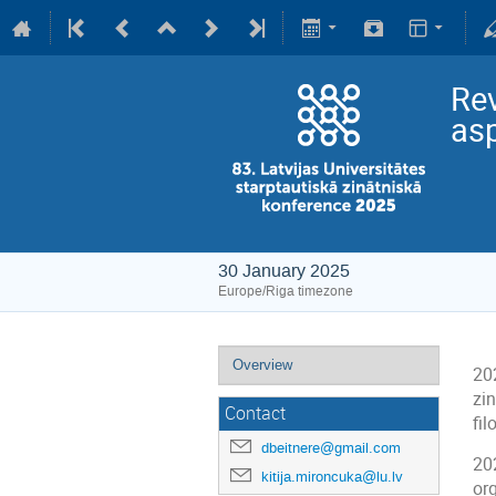
Rev
as
30 January 2025
Europe/Riga timezone
Overview
20
zin
Contact
fil
dbeitnere@gmail.com
20
kitija.mironcuka@lu.lv
org