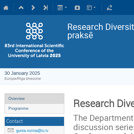
Research Diversit
praksē
30 January 2025
Europe/Riga timezone
Overview
Research Diver
Programme
The Department 
Contact
discussion series
gunta.rozina@lu.lv