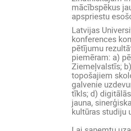
mācībspēkus jau
apspriestu esošo
Latvijas Univers
konferences kon
pētījumu rezultā
piemēram: a) pēt
Ziemeļvalstīs; b
topošajiem skolo
galvenie uzdevum
tīkls; d) digitā
jauna, sinerģisk
kultūras studiju 
Lai saņemtu uza