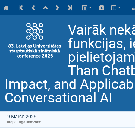
Vairāk nekā
funkcijas,
pielietoja
Than Chatb
Impact, and Applicabi
Conversational AI
19 March 2025
Europe/Riga timezone