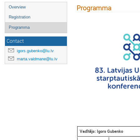
Programma
Overview
Registration
Programma
Contact
igors.gubenko@lu.lv
marta.valdmane@lu.lv
Vadītājs: Igors Gubenko