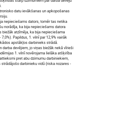
atšķirības starp dzimumiem par darba devēju
.
lektronisko datu ievākšanas un apkopošanas
siju.
 bija nepieciešams dators, tomēr tas netika
iešu norādīja, ka bija nepieciešams datora
etes biežāk atzīmēja, ka bija nepieciešama
 7,0%). Papildus, 1. vilnī par 12,9% vairāk
, kādos apstākļos darbinieks strādā.
arba devējiem, jo viņas biežāk nekā vīrieši
dēmijas 1. vilnī novērojama lielāka atšķirība
 attieksmi pret abu dzimumu darbiniekiem,
 strādājošo darbinieku vidū (riska nozares -