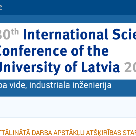
 vide, industriālā inženierija
TTĀLINĀTĀ DARBA APSTĀKĻU ATŠĶIRĪBAS ST