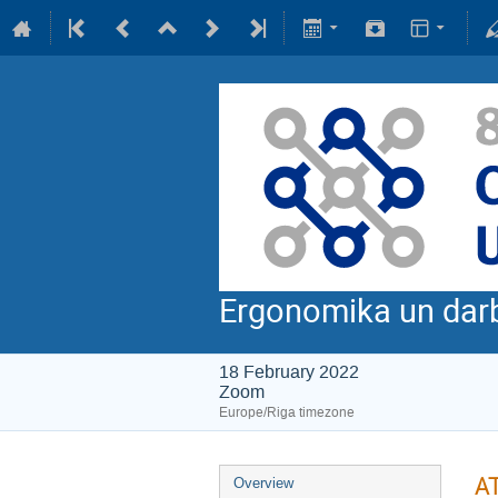
Ergonomika un darba
18 February 2022
Zoom
Europe/Riga timezone
A
Overview