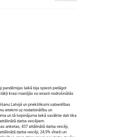
 pandēmijas laikā bija spiesti pielāgot
tākļi krasi mainījās no ierasti nodrošinātās
ēšanu Latvijā un priekšlikumi sabiedrības
umu ietekmi uz nodarbinātību un
a un tā turpinājuma laikā savāktie dati tika
attālinātā darba veicējiem.
as anketas, 437 attālinātā darba veicēji,
tālinātā darba veicēji, 24,9% vīrieši un