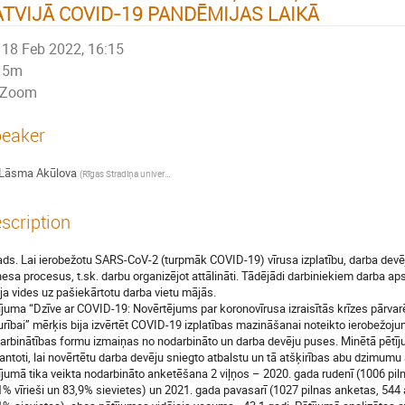
ATVIJĀ COVID-19 PANDĒMIJAS LAIKĀ
18 Feb 2022, 16:15
5m
Zoom
eaker
Lāsma Akūlova
(
Rīgas Stradiņa universitātes Darba drošības un vides veselības institūts
)
scription
ads. Lai ierobežotu SARS-CoV-2 (turpmāk COVID-19) vīrusa izplatību, darba devēji
nesa procesus, t.sk. darbu organizējot attālināti. Tādējādi darbiniekiem darba aps
oja vides uz pašiekārtotu darba vietu mājās.
ījuma “Dzīve ar COVID-19: Novērtējums par koronovīrusa izraisītās krīzes pārvar
urībai” mērķis bija izvērtēt COVID-19 izplatības mazināšanai noteikto ierobežoj
arbinātības formu izmaiņas no nodarbināto un darba devēju puses. Minētā pētījum
antoti, lai novērtētu darba devēju sniegto atbalstu un tā atšķirības abu dzimumu 
ījumā tika veikta nodarbināto anketēšana 2 viļņos – 2020. gada rudenī (1006 piln
1% vīrieši un 83,9% sievietes) un 2021. gada pavasarī (1027 pilnas anketas, 544 at