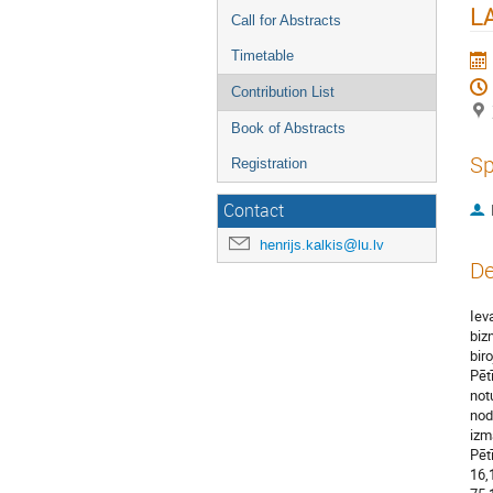
L
Call for Abstracts
Timetable
Contribution List
Book of Abstracts
Sp
Registration
Contact
henrijs.kalkis@lu.lv
De
Iev
biz
bir
Pēt
not
nod
izm
Pēt
16,