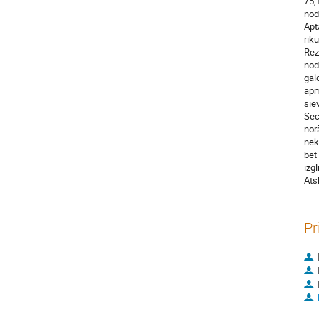
75,
nod
Apt
rīk
Rez
nod
gal
apm
sie
Sec
nor
nek
bet
izgl
Ats
Pr