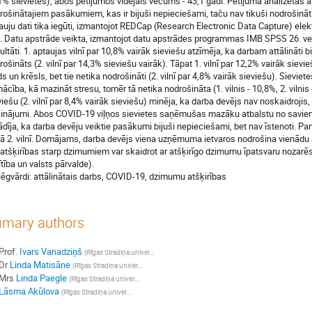
1% sievietes), abos pētījumos vidējais vecums - 43,1 gadi. Pētījumā analizētas 
rošinātajiem pasākumiem, kas ir bijuši nepieciešami, taču nav tikuši nodrošināti
auju dati tika iegūti, izmantojot REDCap (Research Electronic Data Capture) e
u. Datu apstrāde veikta, izmantojot datu apstrādes programmas IMB SPSS 26. ver
ultāti. 1. aptaujas vilnī par 10,8% vairāk sieviešu atzīmēja, ka darbam attālināti
rošināts (2. vilnī par 14,3% sieviešu vairāk). Tāpat 1. vilnī par 12,2% vairāk siev
ds un krēsls, bet tie netika nodrošināti (2. vilnī par 4,8% vairāk sieviešu). Sievi
ācība, kā mazināt stresu, tomēr tā netika nodrošināta (1. vilnis - 10,8%, 2. vilnis -
viešu (2. vilnī par 8,4% vairāk sieviešu) minēja, ka darba devējs nav noskaidrojis
inājumi. Abos COVID-19 viļņos sievietes saņēmušas mazāku atbalstu no saviem d
ādīja, ka darba devēju veiktie pasākumi bijuši nepieciešami, bet nav īstenoti. Pan
ā 2. vilnī. Domājams, darba devējs viena uzņēmuma ietvaros nodrošina vienādu
 atšķirības starp dzimumiem var skaidrot ar atšķirīgo dzimumu īpatsvaru nozarēs
ītība un valsts pārvalde).
lēgvārdi: attālinātais darbs, COVID-19, dzimumu atšķirības
imary authors
Prof.
Ivars Vanadziņš
(
Rīgas Stradiņa universitātes Darba drošības un vides veselības institūts
)
Dr
Linda Matisāne
(
Rīgas Stradiņa universitātes Darba drošības un vides veselības institūts
)
Mrs
Linda Paegle
(
Rīgas Stradiņa universitātes Darba drošības un vides veselības institūts
)
Lāsma Akūlova
(
Rīgas Stradiņa universitātes Darba drošības un vides veselības institūts
)