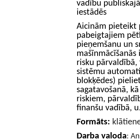
vadību publiskajā
iestādēs
Aicinām pieteikt 
pabeigtajiem pēt
pieņemšanu un sn
mašīnmācīšanās 
risku pārvaldībā,
sistēmu automatiz
blokķēdes) pieli
sagatavošanā, kā 
riskiem, pārvaldī
finanšu vadībā, u.
Formāts:
klātiene
Darba valoda
: An