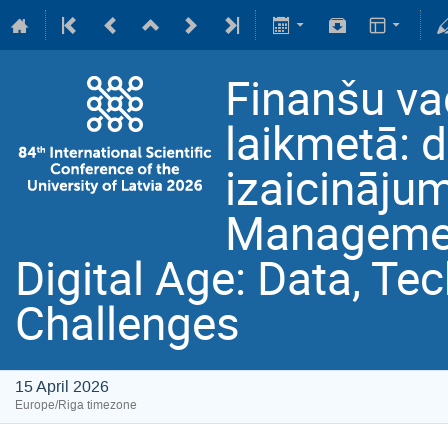
Finanšu vad
laikmetā: d
izaicinājum
Managemen
Digital Age: Data, Te
Challenges
15 April 2026
Europe/Riga timezone