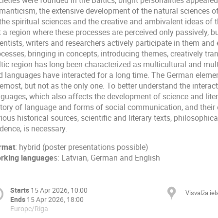
ieties were founded in the Baltics, bright personalities appeared 
manticism, the extensive development of the natural sciences of
the spiritual sciences and the creative and ambivalent ideas of t
t a region where these processes are perceived only passively, b
entists, writers and researchers actively participate in them an
ocesses, bringing in concepts, introducing themes, creatively tr
tic region has long been characterized as multicultural and multi
d languages have interacted for a long time. The German eleme
emost, but not as the only one. To better understand the interact
nguages, which also affects the development of science and liter
story of language and forms of social communication, and their e
ious historical sources, scientific and literary texts, philosophi
dence, is necessary.
rmat
: hybrid (poster presentations possible)
rking language
s: Latvian, German and English
Starts
15 Apr 2026, 10:00
Visvalža iel
Ends
15 Apr 2026, 18:00
Europe/Riga