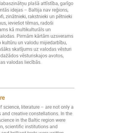
dabaszinātņu plašā attīstība, garīgo
ās idejas – Baltija nav reģions,
fi, zinātnieki, rakstnieki un pētnieki
nus, ieviešot tēmas, radoši
jams kā multikulturāls un
un valodas. Pirmām kārtām uzsverams
o kultūru un valodu mijiedarbību,
lašāks skatījums uz valodas vēsturi
 dažādos vēsturiskajos avotos,
nas valodas liecībās.
re
 science, literature – are not only a
s and creative constellations. In the
science in the Baltic region were
, scientific institutions and