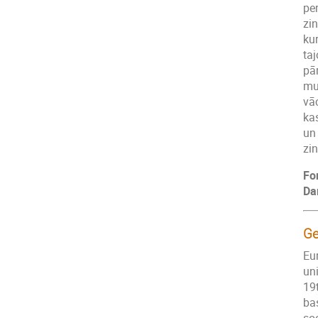
per
zi
kur
taj
pār
mu
vā
kas
un
zin
Fo
Da
Ge
Eur
uni
19t
bas