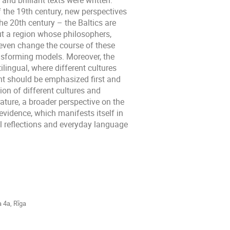
and brilliant texts were written.
 the 19th century, new perspectives
he 20th century – the Baltics are
ut a region whose philosophers,
d even change the course of these
ansforming models. Moreover, the
lingual, where different cultures
nt should be emphasized first and
ion of different cultures and
ature, a broader perspective on the
vidence, which manifests itself in
cal reflections and everyday language
a 4a, Rīga