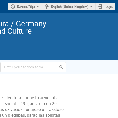
Europe/Riga
English (United Kingdom)
Login
ltūra / Germany-
nd Culture
, literatūra – ir ne tikai vienots
ju rezultāts. 19. gadsimtā un 20.
jās uz vāciski runājošo un rakstošo
as un biedrības, parādījās spilgtas