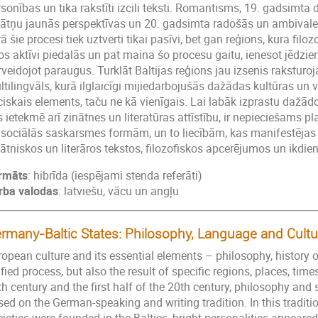
sonības un tika rakstīti izcili teksti. Romantisms, 19. gadsimta 
nātņu jaunās perspektīvas un 20. gadsimta radošās un ambivalent
ā šie procesi tiek uztverti tikai pasīvi, bet gan reģions, kura filozo
os aktīvi piedalās un pat maina šo procesu gaitu, ienesot jēdzie
veidojot paraugus. Turklāt Baltijas reģions jau izsenis raksturo
ltilingvāls, kurā ilglaicīgi mijiedarbojušās dažādas kultūras 
ciskais elements, taču ne kā vienīgais. Lai labāk izprastu dažād
 ietekmē arī zinātnes un literatūras attīstību, ir nepieciešams p
 sociālās saskarsmes formām, un to liecībām, kas manifestējas
ātniskos un literāros tekstos, filozofiskos apcerējumos un ikdie
rmāts
: hibrīda (iespējami stenda referāti)
rba valodas
: latviešu, vācu un angļu
rmany-Baltic States: Philosophy, Language and Cultu
opean culture and its essential elements – philosophy, history of
fied process, but also the result of specific regions, places, time
h century and the first half of the 20th century, philosophy and 
ed on the German-speaking and writing tradition. In this tradition