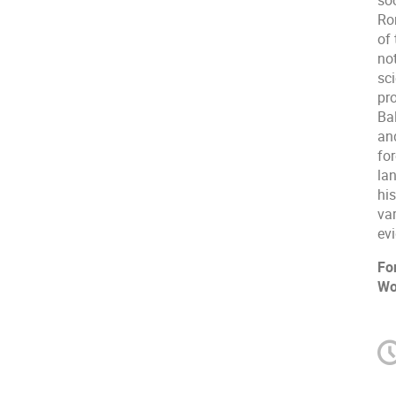
soc
Ro
of 
no
sci
pr
Bal
an
for
la
hi
var
evi
Fo
Wo