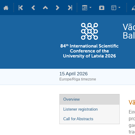
Vāc
Bal
15 April 2026
Europe/Riga timezone
Overview
Vā
Listener registration
Eir
pro
Call for Abstracts
gad
tra