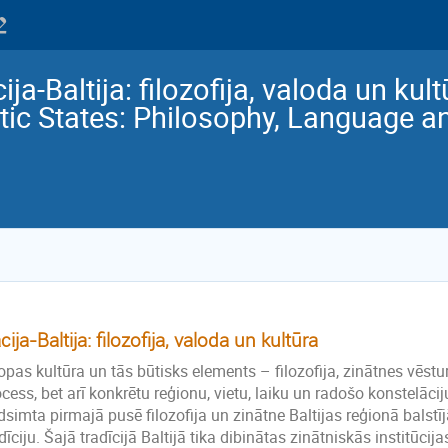
ija-Baltija: filozofija, valoda un ku
tic States: Philosophy, Language a
cija-Baltija: filozofija, valoda un kultūra
opas kultūra un tās būtisks elements – filozofija, zinātnes vēsture
cess, bet arī konkrētu reģionu, vietu, laiku un radošo konstelāci
simta pirmajā pusē filozofija un zinātne Baltijas reģionā balstī
dīciju. Šajā tradīcijā Baltijā tika dibinātas zinātniskās institūcij