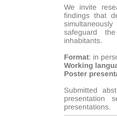
We invite rese
findings that 
simultaneousl
safeguard th
inhabitants.
Format
: in per
Working langu
Poster present
Submitted abs
presentation s
presentations.