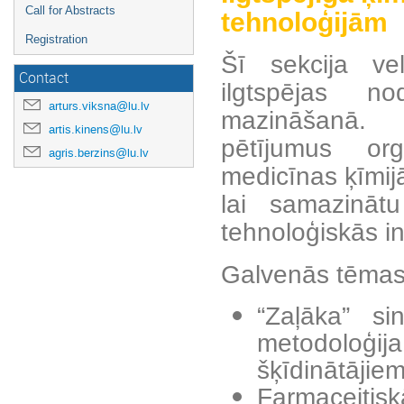
Call for Abstracts
tehnoloģijām
Registration
Šī sekcija vel
Contact
ilgtspējas n
arturs.viksna@lu.lv
mazināšanā. A
artis.kinens@lu.lv
pētījumus orga
agris.berzins@lu.lv
medicīnas ķīmijā,
lai samazinātu
tehnoloģiskās in
Galvenās tēmas
“Zaļāka” si
metodoloģ
šķīdinātājiem
Farmaceitisk