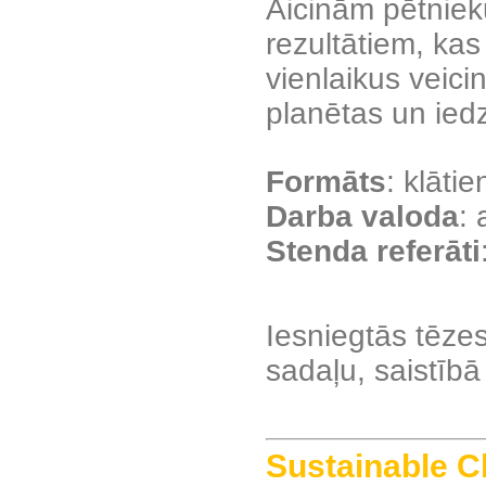
Aicinām pētniek
rezultātiem, ka
vienlaikus veici
planētas un iedz
Formāts
: klātie
Darba valoda
: 
Stenda referāti
Iesniegtās tēzes
sadaļu, saistībā
Sustainable C