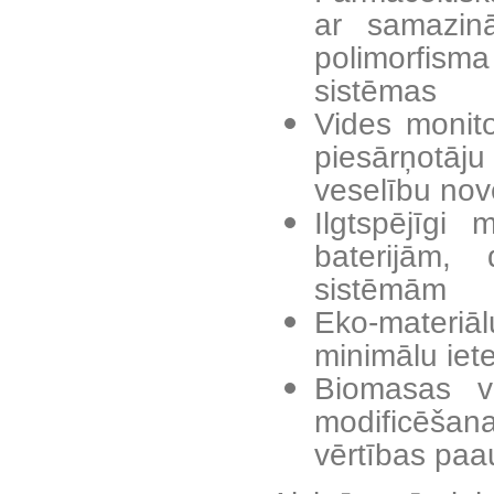
ar samazināt
polimorfisma
sistēmas
Vides monit
piesārņotāj
veselību nov
Ilgtspējīgi 
baterijām,
sistēmām
Eko-materiā
minimālu iete
Biomasas va
modificēšana
vērtības paa