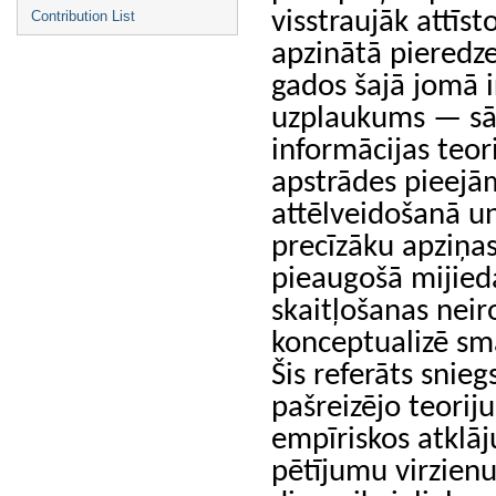
visstraujāk attī
Contribution List
apzinātā pieredz
gados šajā jomā i
uzplaukums — sāk
informācijas teo
apstrādes pieej
attēlveidošanā un
precīzāku apziņas
pieaugošā mijied
skaitļošanas neir
konceptualizē sm
Šis referāts sniegs
pašreizējo teoriju
empīriskos atklā
pētījumu virzienu