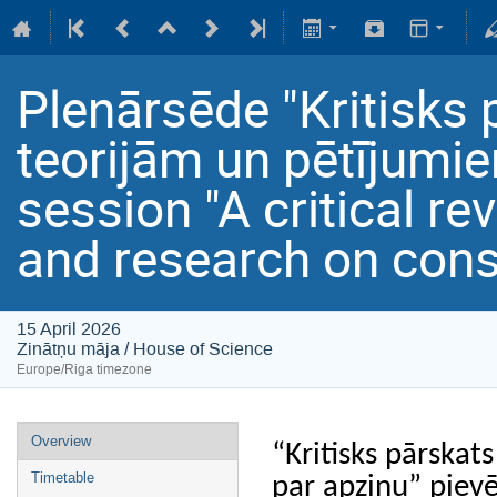
Plenārsēde "Kritisks
teorijām un pētījumi
session "A critical re
and research on con
15 April 2026
Zinātņu māja / House of Science
Europe/Riga timezone
Overview
“Kritisks pārskat
Timetable
par apziņu” piev