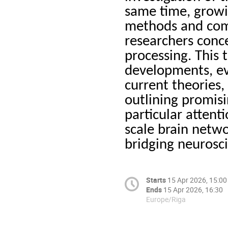
same time, growin
methods and com
researchers conc
processing. This t
developments, eva
current theories,
outlining promisi
particular attent
scale brain netwo
bridging neurosc
Starts
15 Apr 2026, 15:00
Ends
15 Apr 2026, 16:30
Europe/Riga