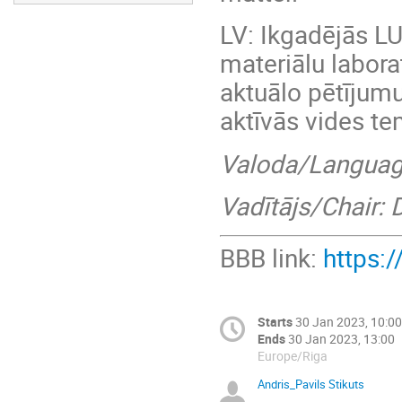
LV: Ikgadējās L
materiālu laborat
aktuālo pētījum
aktīvās vides te
Valoda/Languag
Vadītājs/Chair: D
BBB link:
https:
Starts
30 Jan 2023, 10:00
Ends
30 Jan 2023, 13:00
Europe/Riga
Andris_Pavils Stikuts