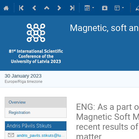
Magnetic, soft an
30 January 2023
Europe/Riga timezone
Overview
ENG: As a part o
Registration
Magnetic Soft Ma
recent results o
Andris Pāvils Stikuts
matter.
andris_pavils.stikuts@lu.lv