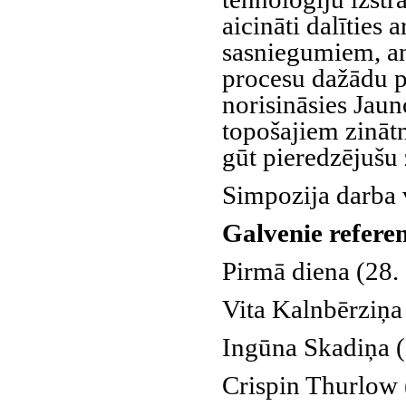
aicināti dalīties 
sasniegumiem, an
procesu dažādu 
norisināsies Jau
topošajiem zināt
gūt pieredzējušu
Simpozija darba 
Galvenie referen
Pirmā diena (28. 
Vita Kalnbērziņa 
Ingūna Skadiņa (L
Crispin Thurlow 