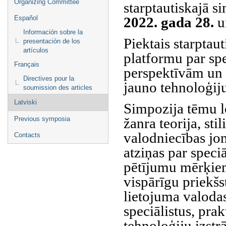
Organizing Committee
starptautiskajā s
2022. gada 28.
u
Español
Información sobre la
Piektais starptaut
presentación de los
artículos
platformu par spe
Français
perspektīvām un 
Directives pour la
jauno tehnoloģij
soumission des articles
Latviski
Simpozija tēmu lo
žanra teorija, sti
Previous symposia
valodniecības jo
Contacts
atziņas par speci
pētījumu mērķie
vispārīgu priekš
lietojuma valoda
speciālistus, pra
tehnoloģiju izstr