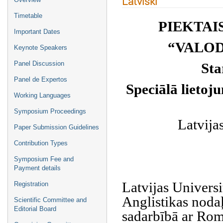
Latviski
Timetable
PIEKTAI
Important Dates
“VALOD
Keynote Speakers
Panel Discussion
Sta
Panel de Expertos
Speciālā lietoj
Working Languages
Symposium Proceedings
Latvijas
Paper Submission Guidelines
Contribution Types
Symposium Fee and
Payment details
Latvijas Universi
Registration
Anglistikas nodaļ
Scientific Committee and
Editorial Board
sadarbībā ar Romā