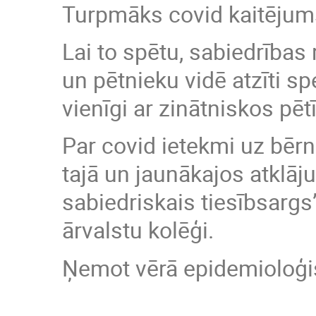
Turpmāks covid kaitējums
Lai to spētu, sabiedrības 
un pētnieku vidē atzīti s
vienīgi ar zinātniskos pē
Par covid ietekmi uz bēr
tajā un jaunākajos atklāj
sabiedriskais tiesībsargs
ārvalstu kolēģi.
Ņemot vērā epidemioloģisk