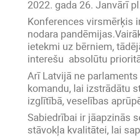
2022. gada 26. Janvārī pl.
Konferences virsmērķis ir
nodara pandēmijas.Vairāk
ietekmi uz bērniem, tādē
interešu absolūtu priorit
Arī Latvijā ne parlaments
komandu, lai izstrādātu 
izglītībā, veselības aprū
Sabiedrībai ir jāapzinās 
stāvokļa kvalitātei, lai sa