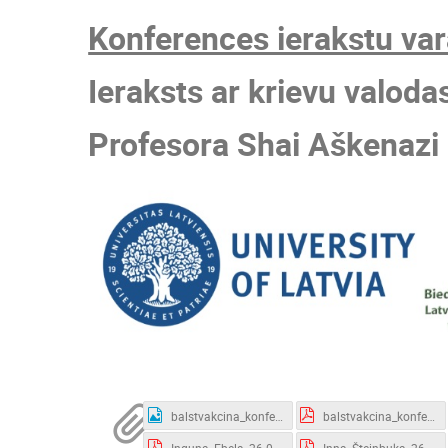
Konferences ierakstu vara
Ieraksts ar krievu valoda
Profesora Shai Aškenazi r
balstvakcina_konference.jpg
balstvakcina_konference.pdf
Inguna_Ebela_26.01.2022.pdf
Inna_Šteinbuka_26.01.2022.pdf