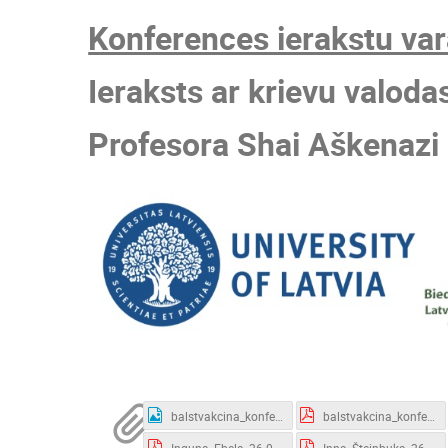
Konferences ierakstu vara
Ieraksts ar krievu valoda
Profesora Shai Aškenazi r
balstvakcina_konference.jpg
balstvakcina_konference.pdf
Inguna_Ebela_26.01.2022.pdf
Inna_Šteinbuka_26.01.2022.pdf