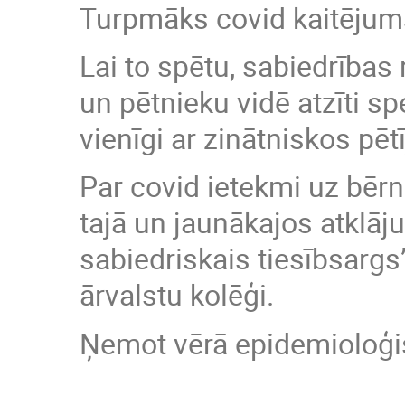
Turpmāks covid kaitējums
Lai to spētu, sabiedrības 
un pētnieku vidē atzīti s
vienīgi ar zinātniskos pē
Par covid ietekmi uz bēr
tajā un jaunākajos atklāj
sabiedriskais tiesībsargs
ārvalstu kolēģi.
Ņemot vērā epidemioloģisk