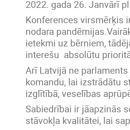
2022. gada 26. Janvārī pl.
Konferences virsmērķis ir
nodara pandēmijas.Vairāk
ietekmi uz bērniem, tādē
interešu absolūtu priorit
Arī Latvijā ne parlaments
komandu, lai izstrādātu 
izglītībā, veselības aprū
Sabiedrībai ir jāapzinās 
stāvokļa kvalitātei, lai sa